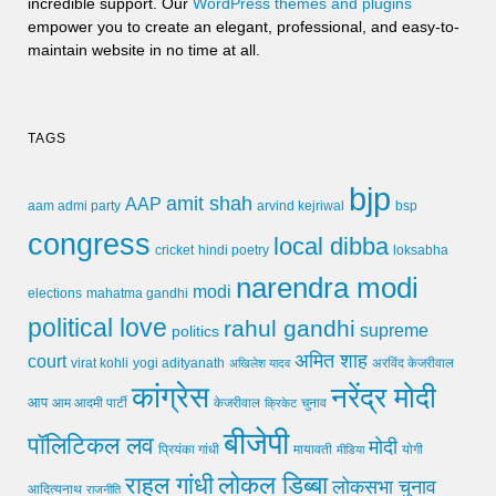
incredible support. Our
WordPress themes and plugins
empower you to create an elegant, professional, and easy-to-
maintain website in no time at all.
TAGS
bjp
amit shah
AAP
arvind kejriwal
aam admi party
bsp
congress
local dibba
cricket
loksabha
hindi poetry
narendra modi
modi
elections
mahatma gandhi
political love
rahul gandhi
supreme
politics
अमित शाह
court
virat kohli
yogi adityanath
अखिलेश यादव
अरविंद केजरीवाल
कांग्रेस
नरेंद्र मोदी
आप
आम आदमी पार्टी
चुनाव
केजरीवाल
क्रिकेट
बीजेपी
पॉलिटिकल लव
मोदी
मायावती
प्रियंका गांधी
मीडिया
योगी
लोकल डिब्बा
राहुल गांधी
लोकसभा चुनाव
आदित्यनाथ
राजनीति