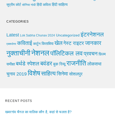
हिंदी साहित्य
सुप्रीम कोर्ट
हिंदी कविता
सोनिया गांधी
CATEGORIES
इंटरनेशनल
Latest
Uncategorized
Lok Sabha Chunav 2024
खेल
जानकार
कविताई
गेस्ट राइटर
किताबिया
कार्टून
एक्सप्लेनर
नेशनल
नुक्ताचीनी
पॉलिटिकल लव
प्रवचन
फ़िल्म
राजनीति
बवंडर
बर्थडे स्पेशल
लोकसभा
समीक्षा
बुक रिव्यू
विशेष
साहित्य
सिनेमा
चुनाव 2019
सोशलपुर
RECENT POSTS
खबरगांव चैनल का मालिक कौन है, कहां से चलता है?