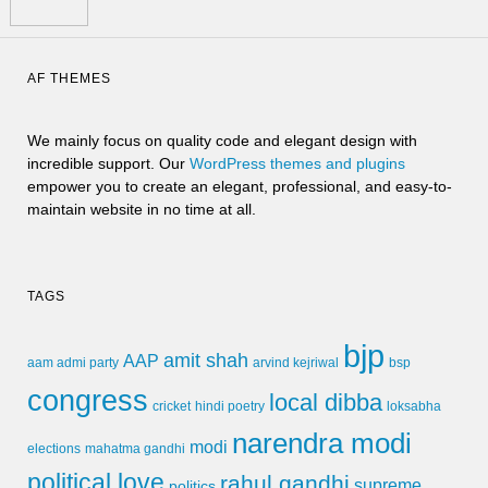
AF THEMES
We mainly focus on quality code and elegant design with
incredible support. Our
WordPress themes and plugins
empower you to create an elegant, professional, and easy-to-
maintain website in no time at all.
TAGS
bjp
amit shah
AAP
arvind kejriwal
aam admi party
bsp
congress
local dibba
cricket
loksabha
hindi poetry
narendra modi
modi
elections
mahatma gandhi
political love
rahul gandhi
supreme
politics