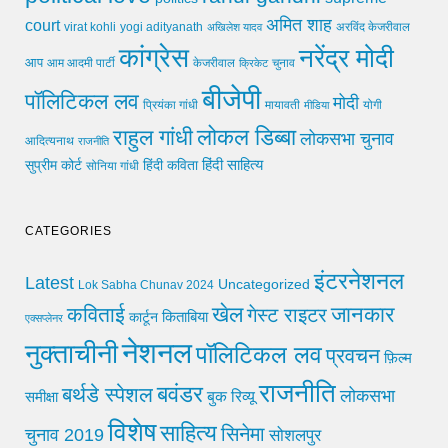
अमित शाह
court
virat kohli
yogi adityanath
अखिलेश यादव
अरविंद केजरीवाल
कांग्रेस
नरेंद्र मोदी
आप
आम आदमी पार्टी
चुनाव
केजरीवाल
क्रिकेट
बीजेपी
पॉलिटिकल लव
मोदी
मायावती
प्रियंका गांधी
मीडिया
योगी
लोकल डिब्बा
राहुल गांधी
लोकसभा चुनाव
आदित्यनाथ
राजनीति
हिंदी साहित्य
सुप्रीम कोर्ट
हिंदी कविता
सोनिया गांधी
CATEGORIES
इंटरनेशनल
Latest
Uncategorized
Lok Sabha Chunav 2024
खेल
जानकार
कविताई
गेस्ट राइटर
किताबिया
कार्टून
एक्सप्लेनर
नेशनल
नुक्ताचीनी
पॉलिटिकल लव
प्रवचन
फ़िल्म
राजनीति
बवंडर
बर्थडे स्पेशल
लोकसभा
समीक्षा
बुक रिव्यू
विशेष
साहित्य
सिनेमा
चुनाव 2019
सोशलपुर