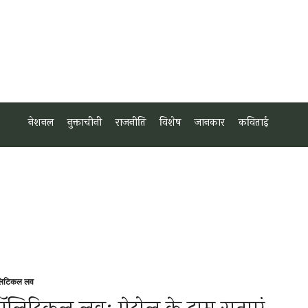
नेशनल
नुक्ताचीनी
राजनीति
विशेष
जानकार
कविताई
लिटिकल लव
sted