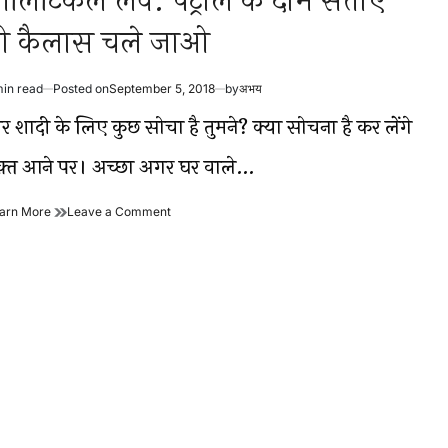
ॉलिटिकल लव: पेट्रोल के दाम सताएं
ो कैलास चले जाओ
min read
Posted on
September 5, 2018
by
अभय
timated
ad
र शादी के लिए कुछ सोचा है तुमने? क्या सोचना है कर लेंगे
me
क़्त आने पर। अच्छा अगर घर वाले…
पॉलिटिकल
on
arn More
Leave a Comment
लव:
पॉलिटिकल
पेट्रोल
लव:
के
पेट्रोल
दाम
के
सताएं
दाम
तो
सताएं
कैलास
तो
चले
कैलास
जाओ
चले
जाओ