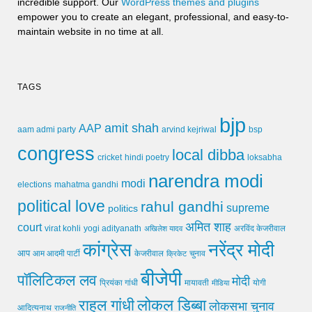
incredible support. Our
WordPress themes and plugins
empower you to create an elegant, professional, and easy-to-
maintain website in no time at all.
TAGS
bjp
amit shah
AAP
arvind kejriwal
aam admi party
bsp
congress
local dibba
cricket
loksabha
hindi poetry
narendra modi
modi
elections
mahatma gandhi
political love
rahul gandhi
supreme
politics
अमित शाह
court
virat kohli
yogi adityanath
अखिलेश यादव
अरविंद केजरीवाल
कांग्रेस
नरेंद्र मोदी
आप
आम आदमी पार्टी
चुनाव
केजरीवाल
क्रिकेट
बीजेपी
पॉलिटिकल लव
मोदी
मायावती
प्रियंका गांधी
मीडिया
योगी
लोकल डिब्बा
राहुल गांधी
लोकसभा चुनाव
आदित्यनाथ
राजनीति