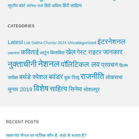
हिंदी साहित्य
सुप्रीम कोर्ट
हिंदी कविता
सोनिया गांधी
CATEGORIES
इंटरनेशनल
Latest
Uncategorized
Lok Sabha Chunav 2024
खेल
जानकार
कविताई
गेस्ट राइटर
किताबिया
कार्टून
एक्सप्लेनर
नेशनल
नुक्ताचीनी
पॉलिटिकल लव
प्रवचन
फ़िल्म
राजनीति
बवंडर
बर्थडे स्पेशल
लोकसभा
समीक्षा
बुक रिव्यू
विशेष
साहित्य
सिनेमा
चुनाव 2019
सोशलपुर
RECENT POSTS
खबरगांव चैनल का मालिक कौन है, कहां से चलता है?