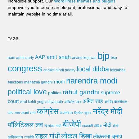
incredible support. Our
WordPress themes and plugins
empower you to create an elegant, professional, and easy-to-
maintain website in no time at all.
TAGS
bjp
amit shah
AAP
arvind kejriwal
aam admi party
bsp
congress
local dibba
cricket
loksabha
hindi poetry
narendra modi
modi
elections
mahatma gandhi
political love
rahul gandhi
supreme
politics
अमित शाह
court
virat kohli
yogi adityanath
अखिलेश यादव
अरविंद केजरीवाल
कांग्रेस
नरेंद्र मोदी
आप
आम आदमी पार्टी
चुनाव
केजरीवाल
क्रिकेट
बीजेपी
पॉलिटिकल लव
मोदी
मायावती
प्रियंका गांधी
मीडिया
योगी
लोकल डिब्बा
राहुल गांधी
लोकसभा चुनाव
आदित्यनाथ
राजनीति