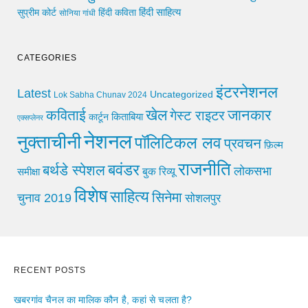
हिंदी साहित्य
सुप्रीम कोर्ट
हिंदी कविता
सोनिया गांधी
CATEGORIES
इंटरनेशनल
Latest
Uncategorized
Lok Sabha Chunav 2024
खेल
जानकार
कविताई
गेस्ट राइटर
किताबिया
कार्टून
एक्सप्लेनर
नेशनल
नुक्ताचीनी
पॉलिटिकल लव
प्रवचन
फ़िल्म
राजनीति
बवंडर
बर्थडे स्पेशल
लोकसभा
समीक्षा
बुक रिव्यू
विशेष
साहित्य
सिनेमा
चुनाव 2019
सोशलपुर
RECENT POSTS
खबरगांव चैनल का मालिक कौन है, कहां से चलता है?