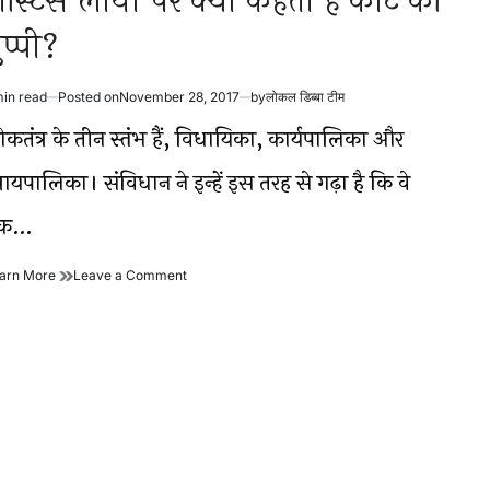
स्टिस लोया पर क्या कहती है कोर्ट की
ुप्पी?
min read
Posted on
November 28, 2017
by
लोकल डिब्बा टीम
timated
ad
ोकतंत्र के तीन स्तंभ हैं, विधायिका, कार्यपालिका और
me
यायपालिका। संविधान ने इन्हें इस तरह से गढ़ा है कि वे
क…
जस्टिस
on
arn More
Leave a Comment
लोया
जस्टिस
पर
लोया
क्या
पर
कहती
क्या
है
कहती
कोर्ट
है
की
कोर्ट
चुप्पी?
की
चुप्पी?