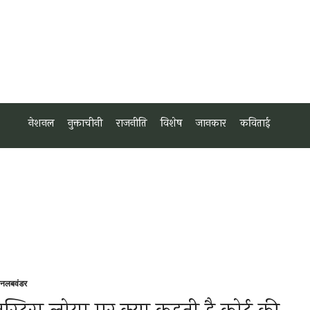
नेशनल
नुक्ताचीनी
राजनीति
विशेष
जानकार
कविताई
शनल
बवंडर
sted