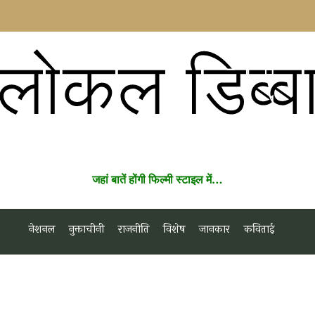
लोकल डिब्ब
जहां बातें होंगी फिल्मी स्टाइल में…
नेशनल
नुक्ताचीनी
राजनीति
विशेष
जानकार
कविताई