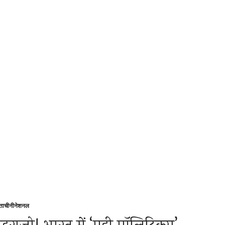
्ताचीनी
नेशनल
sted