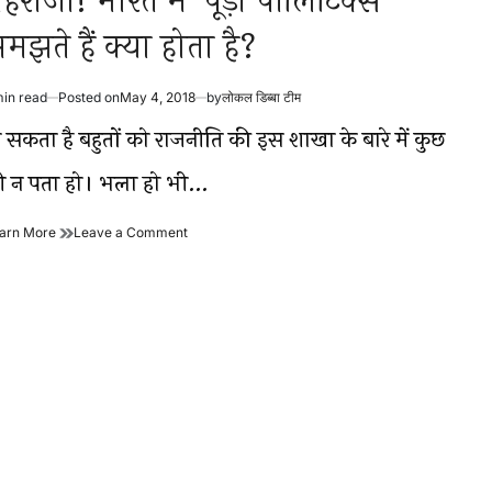
हराजो! भारत में ‘पूड़ी पॉलिटिक्स’
मझते हैं क्या होता है?
min read
Posted on
May 4, 2018
by
लोकल डिब्बा टीम
timated
ad
ो सकता है बहुतों को राजनीति की इस शाखा के बारे में कुछ
me
ी न पता हो। भला हो भी…
महराजो!
on
arn More
Leave a Comment
भारत
महराजो!
में
भारत
‘पूड़ी
में
पॉलिटिक्स’
‘पूड़ी
समझते
पॉलिटिक्स’
हैं
समझते
क्या
हैं
होता
क्या
है?
होता
है?