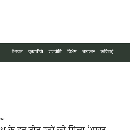
नेशनल
नुक्ताचीनी
राजनीति
विशेष
जानकार
कविताई
शनल
sted