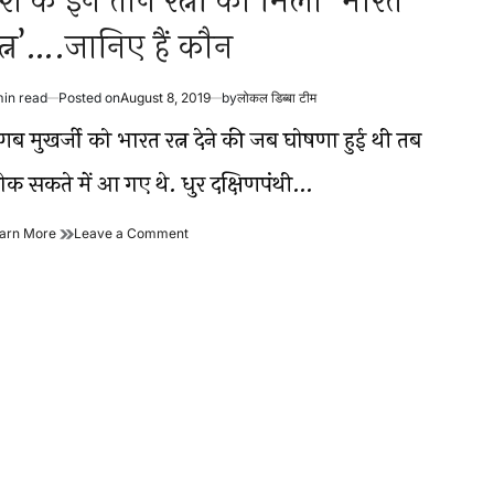
ेश के इन तीन रत्नों को मिला ‘भारत
त्न’….जानिए हैं कौन
min read
Posted on
August 8, 2019
by
लोकल डिब्बा टीम
timated
ad
रणब मुखर्जी को भारत रत्न देने की जब घोषणा हुई थी तब
me
ोक सकते में आ गए थे. धुर दक्षिणपंथी…
देश
on
arn More
Leave a Comment
के
देश
इन
के
तीन
इन
रत्नों
तीन
को
रत्नों
मिला
को
‘भारत
मिला
रत्न’….जानिए
‘भारत
हैं
रत्न’….जानिए
कौन
हैं
कौन