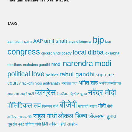
maintain website in no time at all.
TAGS
bjp
amit shah
AAP
arvind kejriwal
aam admi party
bsp
congress
local dibba
cricket
loksabha
hindi poetry
narendra modi
modi
elections
mahatma gandhi
political love
rahul gandhi
supreme
politics
अमित शाह
court
virat kohli
yogi adityanath
अखिलेश यादव
अरविंद केजरीवाल
कांग्रेस
नरेंद्र मोदी
आप
आम आदमी पार्टी
चुनाव
केजरीवाल
क्रिकेट
बीजेपी
पॉलिटिकल लव
मोदी
मायावती
प्रियंका गांधी
मीडिया
योगी
लोकल डिब्बा
राहुल गांधी
लोकसभा चुनाव
आदित्यनाथ
राजनीति
हिंदी साहित्य
सुप्रीम कोर्ट
हिंदी कविता
सोनिया गांधी