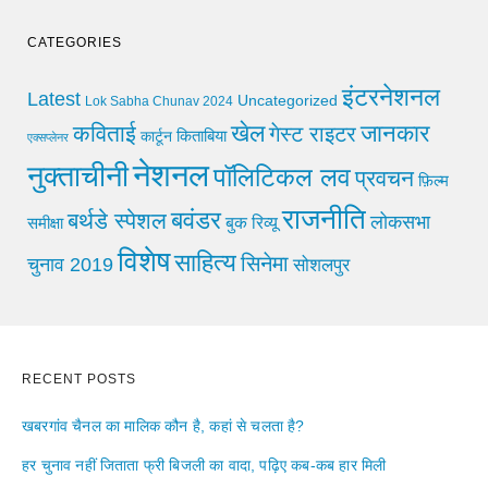
CATEGORIES
इंटरनेशनल
Latest
Uncategorized
Lok Sabha Chunav 2024
खेल
जानकार
कविताई
गेस्ट राइटर
किताबिया
कार्टून
एक्सप्लेनर
नेशनल
नुक्ताचीनी
पॉलिटिकल लव
प्रवचन
फ़िल्म
राजनीति
बवंडर
बर्थडे स्पेशल
लोकसभा
समीक्षा
बुक रिव्यू
विशेष
साहित्य
सिनेमा
चुनाव 2019
सोशलपुर
RECENT POSTS
खबरगांव चैनल का मालिक कौन है, कहां से चलता है?
हर चुनाव नहीं जिताता फ्री बिजली का वादा, पढ़िए कब-कब हार मिली