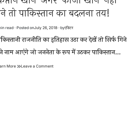
कप्तान खान’ अगर ‘फौजी खान’ नहीं
ने तो पाकिस्तान का बदलना तय!
min read
Posted on
July 26, 2018
by
एडिटर
timated
ad
ाकिस्तानी राजनीति का इतिहास उठा कर देखें तो सिर्फ गिने
me
ुने नाम आएंगे जो जननेता के रूप में उठकर पाकिस्तान…
‘कप्तान
on
arn More
Leave a Comment
खान’
‘कप्तान
अगर
खान’
‘फौजी
अगर
खान’
‘फौजी
नहीं
खान’
बने
नहीं
तो
बने
पाकिस्तान
तो
का
पाकिस्तान
बदलना
का
तय!
बदलना
तय!