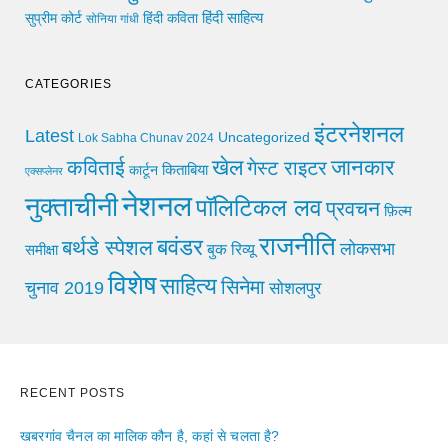
हिंदी साहित्य
सुप्रीम कोर्ट
हिंदी कविता
सोनिया गांधी
CATEGORIES
इंटरनेशनल
Latest
Uncategorized
Lok Sabha Chunav 2024
खेल
जानकार
कविताई
गेस्ट राइटर
किताबिया
कार्टून
एक्सप्लेनर
नेशनल
नुक्ताचीनी
पॉलिटिकल लव
प्रवचन
फ़िल्म
राजनीति
बवंडर
बर्थडे स्पेशल
लोकसभा
समीक्षा
बुक रिव्यू
विशेष
साहित्य
सिनेमा
चुनाव 2019
सोशलपुर
RECENT POSTS
खबरगांव चैनल का मालिक कौन है, कहां से चलता है?