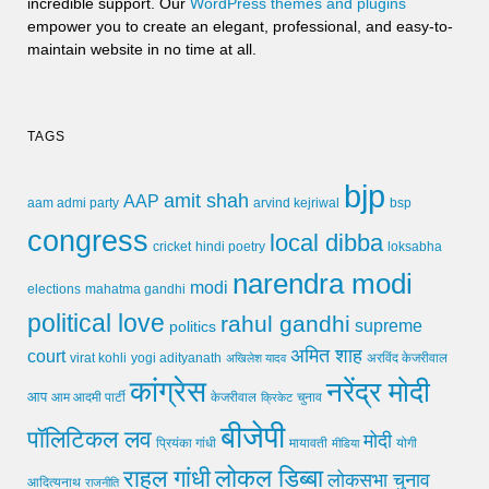
incredible support. Our
WordPress themes and plugins
empower you to create an elegant, professional, and easy-to-
maintain website in no time at all.
TAGS
bjp
amit shah
AAP
arvind kejriwal
aam admi party
bsp
congress
local dibba
cricket
loksabha
hindi poetry
narendra modi
modi
elections
mahatma gandhi
political love
rahul gandhi
supreme
politics
अमित शाह
court
virat kohli
yogi adityanath
अखिलेश यादव
अरविंद केजरीवाल
कांग्रेस
नरेंद्र मोदी
आप
आम आदमी पार्टी
चुनाव
केजरीवाल
क्रिकेट
बीजेपी
पॉलिटिकल लव
मोदी
मायावती
प्रियंका गांधी
मीडिया
योगी
लोकल डिब्बा
राहुल गांधी
लोकसभा चुनाव
आदित्यनाथ
राजनीति