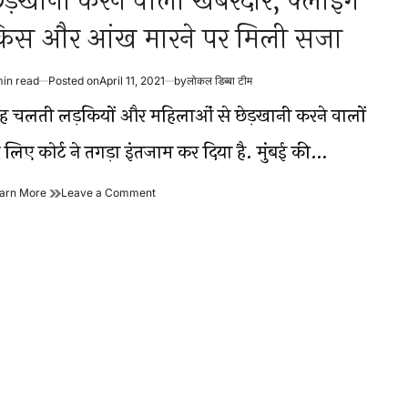
ेड़खानी करने वालो खबरदार, फ्लाइंग
िस और आंख मारने पर मिली सजा
min read
Posted on
April 11, 2021
by
लोकल डिब्बा टीम
timated
ad
ाह चलती लड़कियों और महिलाओं से छेड़खानी करने वालों
me
 लिए कोर्ट ने तगड़ा इंतजाम कर दिया है. मुंबई की…
छेड़खानी
on
arn More
Leave a Comment
करने
छेड़खानी
वालो
करने
खबरदार,
वालो
फ्लाइंग
खबरदार,
किस
फ्लाइंग
और
किस
आंख
और
मारने
आंख
पर
मारने
मिली
पर
सजा
मिली
सजा