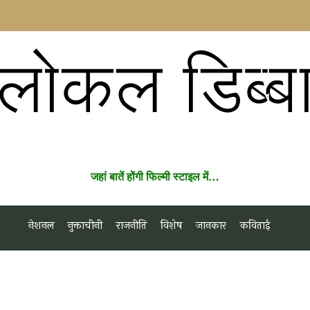
लोकल डिब्ब
जहां बातें होंगी फिल्मी स्टाइल में…
नेशनल
नुक्ताचीनी
राजनीति
विशेष
जानकार
कविताई