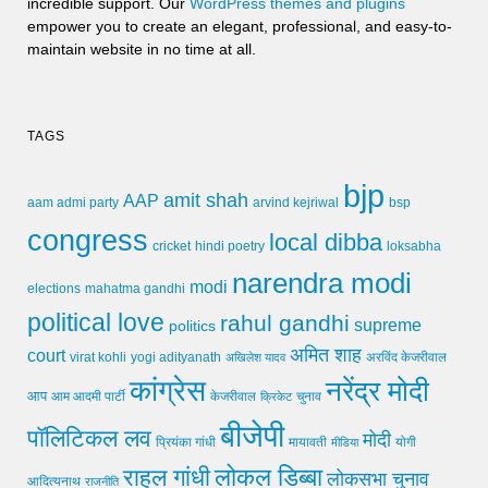
incredible support. Our
WordPress themes and plugins
empower you to create an elegant, professional, and easy-to-
maintain website in no time at all.
TAGS
bjp
amit shah
AAP
arvind kejriwal
aam admi party
bsp
congress
local dibba
cricket
loksabha
hindi poetry
narendra modi
modi
elections
mahatma gandhi
political love
rahul gandhi
supreme
politics
अमित शाह
court
virat kohli
yogi adityanath
अखिलेश यादव
अरविंद केजरीवाल
कांग्रेस
नरेंद्र मोदी
आप
आम आदमी पार्टी
चुनाव
केजरीवाल
क्रिकेट
बीजेपी
पॉलिटिकल लव
मोदी
मायावती
प्रियंका गांधी
मीडिया
योगी
लोकल डिब्बा
राहुल गांधी
लोकसभा चुनाव
आदित्यनाथ
राजनीति