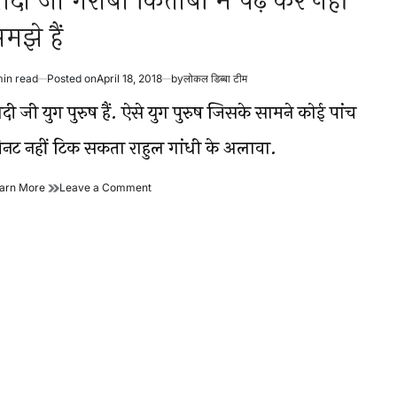
ोदी जी गरीबी किताबों में पढ़ कर नहीं
मझे हैं
min read
Posted on
April 18, 2018
by
लोकल डिब्बा टीम
timated
ad
दी जी युग पुरुष हैं. ऐसे युग पुरुष जिसके सामने कोई पांच
me
िनट नहीं टिक सकता राहुल गांधी के अलावा.
मोदी
on
arn More
Leave a Comment
जी
मोदी
गरीबी
जी
किताबों
गरीबी
में
किताबों
पढ़
में
कर
पढ़
नहीं
कर
समझे
नहीं
हैं
समझे
हैं