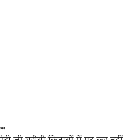
रवचन
sted