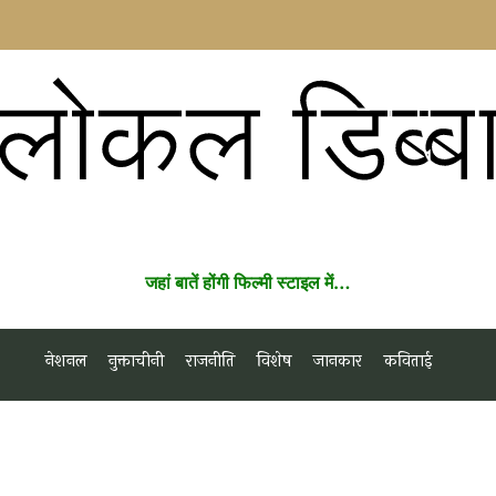
लोकल डिब्ब
जहां बातें होंगी फिल्मी स्टाइल में…
नेशनल
नुक्ताचीनी
राजनीति
विशेष
जानकार
कविताई