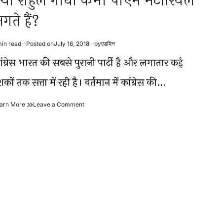
्या राहुल गांधी कभी पीएम मटीरियल
गते हैं?
min read
Posted on
July 16, 2018
by
एडमिन
timated
ad
ांग्रेस भारत की सबसे पुरानी पार्टी है और लगातार कई
me
कों तक सत्ता में रही है। वर्तमान में कांग्रेस की…
क्या
on
arn More
Leave a Comment
राहुल
क्या
गांधी
राहुल
कभी
गांधी
पीएम
कभी
मटीरियल
पीएम
लगते
मटीरियल
हैं?
लगते
हैं?