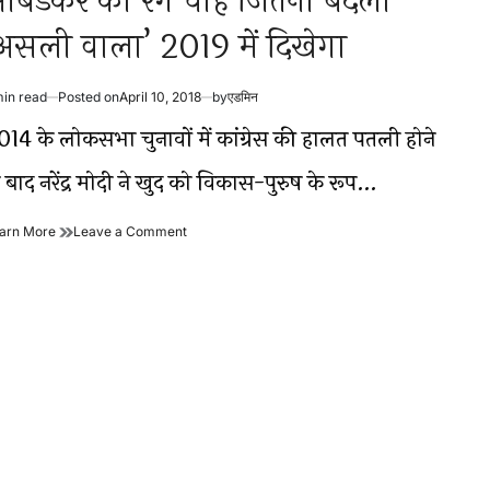
ंबेडकर का रंग चाहे जितना बदलो
असली वाला’ 2019 में दिखेगा
min read
Posted on
April 10, 2018
by
एडमिन
timated
ad
014 के लोकसभा चुनावों में कांग्रेस की हालत पतली होने
me
 बाद नरेंद्र मोदी ने खुद को विकास-पुरुष के रूप…
आंबेडकर
on
arn More
Leave a Comment
का
आंबेडकर
रंग
का
चाहे
रंग
जितना
चाहे
बदलो
जितना
‘असली
बदलो
वाला’
‘असली
2019
वाला’
में
2019
दिखेगा
में
दिखेगा