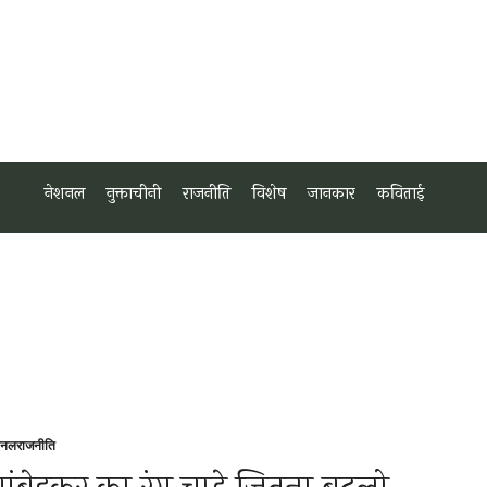
नेशनल
नुक्ताचीनी
राजनीति
विशेष
जानकार
कविताई
शनल
राजनीति
sted