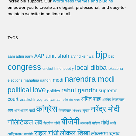
incredible support. Our
WordPress themes and plugins
empower you to create an elegant, professional, and easy-to-
maintain website in no time at all.
TAGS
bjp
amit shah
AAP
arvind kejriwal
aam admi party
bsp
congress
local dibba
cricket
loksabha
hindi poetry
narendra modi
modi
elections
mahatma gandhi
political love
rahul gandhi
supreme
politics
अमित शाह
court
virat kohli
yogi adityanath
अखिलेश यादव
अरविंद केजरीवाल
कांग्रेस
नरेंद्र मोदी
आप
आम आदमी पार्टी
चुनाव
केजरीवाल
क्रिकेट
बीजेपी
पॉलिटिकल लव
मोदी
मायावती
प्रियंका गांधी
मीडिया
योगी
लोकल डिब्बा
राहुल गांधी
लोकसभा चुनाव
आदित्यनाथ
राजनीति