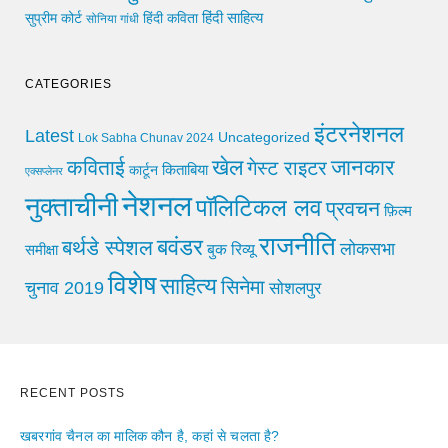
हिंदी साहित्य
सुप्रीम कोर्ट
हिंदी कविता
सोनिया गांधी
CATEGORIES
इंटरनेशनल
Latest
Uncategorized
Lok Sabha Chunav 2024
खेल
जानकार
कविताई
गेस्ट राइटर
किताबिया
कार्टून
एक्सप्लेनर
नेशनल
नुक्ताचीनी
पॉलिटिकल लव
प्रवचन
फ़िल्म
राजनीति
बवंडर
बर्थडे स्पेशल
लोकसभा
समीक्षा
बुक रिव्यू
विशेष
साहित्य
सिनेमा
चुनाव 2019
सोशलपुर
RECENT POSTS
खबरगांव चैनल का मालिक कौन है, कहां से चलता है?