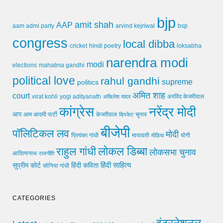
bjp
amit shah
AAP
arvind kejriwal
aam admi party
bsp
congress
local dibba
cricket
loksabha
hindi poetry
narendra modi
modi
elections
mahatma gandhi
political love
rahul gandhi
supreme
politics
अमित शाह
court
virat kohli
yogi adityanath
अखिलेश यादव
अरविंद केजरीवाल
कांग्रेस
नरेंद्र मोदी
आप
आम आदमी पार्टी
चुनाव
केजरीवाल
क्रिकेट
बीजेपी
पॉलिटिकल लव
मोदी
मायावती
प्रियंका गांधी
मीडिया
योगी
लोकल डिब्बा
राहुल गांधी
लोकसभा चुनाव
आदित्यनाथ
राजनीति
हिंदी साहित्य
सुप्रीम कोर्ट
हिंदी कविता
सोनिया गांधी
CATEGORIES
इंटरनेशनल