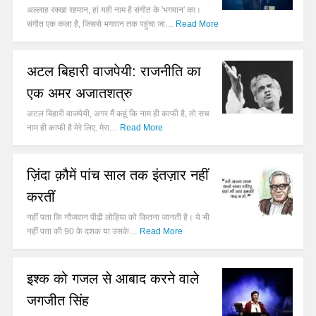
अल्लाह रक्खा रहमान, हां यही नाम है संगीत के 'भगवान' का।
संगीत एक कला है, जिससे भगवान तक पहुंचा जा…
Read More
अटल बिहारी वाजपेयी: राजनीति का
एक अमर अजातशत्रु
अटल बिहारी वाजपेयी, अगर मैं कहूं कि नाम ही काफी है, तो सच
नाम ही काफी है मेरे लिए. मेरा…
Read More
ज़िंदा क़ौमें पांच साल तक इंतज़ार नहीं
करतीं
नहीं पता कि नौजवान पीढ़ी लोहिया को कितना जानती है। ये भी
नहीं पता की 90 के दशक या उसके…
Read More
इश्क को गजल से आबाद करने वाले
जगजीत सिंह