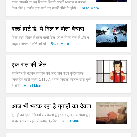
गजल गायकी का वह सितारा जिसने अपनी आवाज से करोड़ों
दिल जीते। उनके द्वारा गायी गईं गजलें लोंगो के होंठो…
Read More
वर्ल्ड हार्ट डे! ये दिल न होता बेचारा
विश्व हृदय दिवस है हृदय यानी दिल, जो न लेफ्ट होता है और न
राइट। सेन्टर में होने की भी…
Read More
एक रात की जेल
ग्वालियर से चलकर बनारस की ओर जाने वाली बुन्देलखण्ड
एक्सप्रेस गाड़ी स्ंख्या 11107, अपना पिछला स्टेशन छोड़ चुकी
है और…
Read More
आज भी भटक रहा है गुनाहों का देवता
गुनाहों का देवता जितनी बार पढ़ता हूं हर बार कुछ नया पाता हूं।
चन्दर इस बार पहले से ज्यादा भ्रमित…
Read More