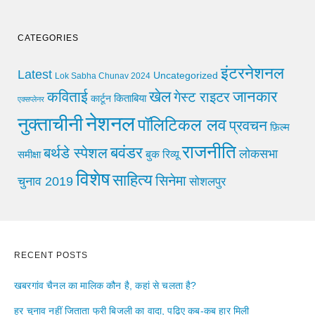
CATEGORIES
इंटरनेशनल
Latest
Uncategorized
Lok Sabha Chunav 2024
खेल
जानकार
कविताई
गेस्ट राइटर
किताबिया
कार्टून
एक्सप्लेनर
नेशनल
नुक्ताचीनी
पॉलिटिकल लव
प्रवचन
फ़िल्म
राजनीति
बवंडर
बर्थडे स्पेशल
लोकसभा
समीक्षा
बुक रिव्यू
विशेष
साहित्य
सिनेमा
चुनाव 2019
सोशलपुर
RECENT POSTS
खबरगांव चैनल का मालिक कौन है, कहां से चलता है?
हर चुनाव नहीं जिताता फ्री बिजली का वादा, पढ़िए कब-कब हार मिली