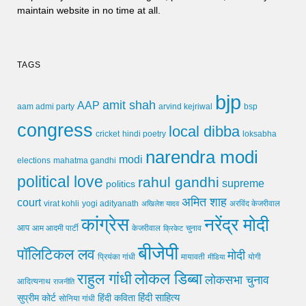
maintain website in no time at all.
TAGS
bjp
amit shah
AAP
arvind kejriwal
aam admi party
bsp
congress
local dibba
cricket
loksabha
hindi poetry
narendra modi
modi
elections
mahatma gandhi
political love
rahul gandhi
supreme
politics
अमित शाह
court
virat kohli
yogi adityanath
अखिलेश यादव
अरविंद केजरीवाल
कांग्रेस
नरेंद्र मोदी
आप
आम आदमी पार्टी
चुनाव
केजरीवाल
क्रिकेट
बीजेपी
पॉलिटिकल लव
मोदी
मायावती
प्रियंका गांधी
मीडिया
योगी
लोकल डिब्बा
राहुल गांधी
लोकसभा चुनाव
आदित्यनाथ
राजनीति
हिंदी साहित्य
सुप्रीम कोर्ट
हिंदी कविता
सोनिया गांधी