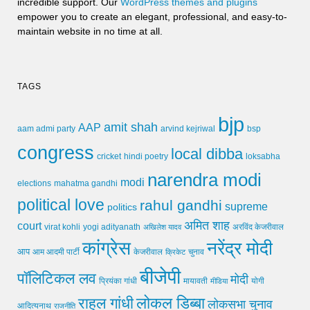
incredible support. Our
WordPress themes and plugins
empower you to create an elegant, professional, and easy-to-
maintain website in no time at all.
TAGS
bjp
amit shah
AAP
arvind kejriwal
aam admi party
bsp
congress
local dibba
cricket
loksabha
hindi poetry
narendra modi
modi
elections
mahatma gandhi
political love
rahul gandhi
supreme
politics
अमित शाह
court
virat kohli
yogi adityanath
अखिलेश यादव
अरविंद केजरीवाल
कांग्रेस
नरेंद्र मोदी
आप
आम आदमी पार्टी
चुनाव
केजरीवाल
क्रिकेट
बीजेपी
पॉलिटिकल लव
मोदी
मायावती
प्रियंका गांधी
मीडिया
योगी
लोकल डिब्बा
राहुल गांधी
लोकसभा चुनाव
आदित्यनाथ
राजनीति