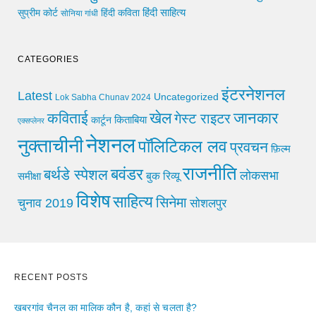
हिंदी साहित्य
सुप्रीम कोर्ट
हिंदी कविता
सोनिया गांधी
CATEGORIES
इंटरनेशनल
Latest
Uncategorized
Lok Sabha Chunav 2024
खेल
जानकार
कविताई
गेस्ट राइटर
किताबिया
कार्टून
एक्सप्लेनर
नेशनल
नुक्ताचीनी
पॉलिटिकल लव
प्रवचन
फ़िल्म
राजनीति
बवंडर
बर्थडे स्पेशल
लोकसभा
समीक्षा
बुक रिव्यू
विशेष
साहित्य
सिनेमा
चुनाव 2019
सोशलपुर
RECENT POSTS
खबरगांव चैनल का मालिक कौन है, कहां से चलता है?