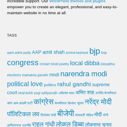
incredible support. Our
WordPress themes and plugins
empower you to create an elegant, professional, and easy-to-
maintain website in no time at all.
TAGS
bjp
amit shah
AAP
arvind kejriwal
aam admi party
bsp
congress
local dibba
cricket
loksabha
hindi poetry
narendra modi
modi
elections
mahatma gandhi
political love
rahul gandhi
supreme
politics
अमित शाह
court
virat kohli
yogi adityanath
अखिलेश यादव
अरविंद केजरीवाल
कांग्रेस
नरेंद्र मोदी
आप
आम आदमी पार्टी
चुनाव
केजरीवाल
क्रिकेट
बीजेपी
पॉलिटिकल लव
मोदी
मायावती
प्रियंका गांधी
मीडिया
योगी
लोकल डिब्बा
राहुल गांधी
लोकसभा चुनाव
आदित्यनाथ
राजनीति