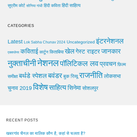
हिंदी साहित्य
सुप्रीम कोर्ट
हिंदी कविता
सोनिया गांधी
CATEGORIES
इंटरनेशनल
Latest
Uncategorized
Lok Sabha Chunav 2024
खेल
जानकार
कविताई
गेस्ट राइटर
किताबिया
कार्टून
एक्सप्लेनर
नेशनल
नुक्ताचीनी
पॉलिटिकल लव
प्रवचन
फ़िल्म
राजनीति
बवंडर
बर्थडे स्पेशल
लोकसभा
समीक्षा
बुक रिव्यू
विशेष
साहित्य
सिनेमा
चुनाव 2019
सोशलपुर
RECENT POSTS
खबरगांव चैनल का मालिक कौन है, कहां से चलता है?