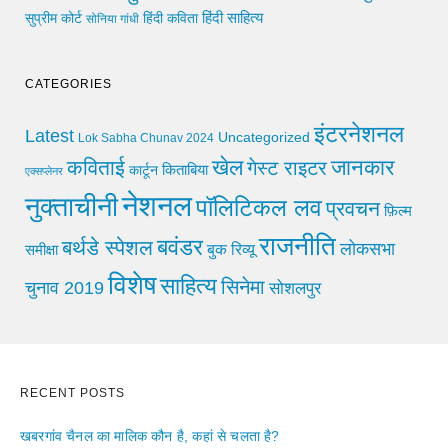
हिंदी साहित्य
सुप्रीम कोर्ट
हिंदी कविता
सोनिया गांधी
CATEGORIES
इंटरनेशनल
Latest
Uncategorized
Lok Sabha Chunav 2024
खेल
जानकार
कविताई
गेस्ट राइटर
किताबिया
कार्टून
एक्सप्लेनर
नेशनल
नुक्ताचीनी
पॉलिटिकल लव
प्रवचन
फ़िल्म
राजनीति
बवंडर
बर्थडे स्पेशल
लोकसभा
समीक्षा
बुक रिव्यू
विशेष
साहित्य
सिनेमा
चुनाव 2019
सोशलपुर
RECENT POSTS
खबरगांव चैनल का मालिक कौन है, कहां से चलता है?