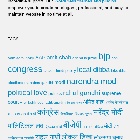
incredible support. Our
WordPress themes and plugins
empower you to create an elegant, professional, and easy-to-
maintain website in no time at all.
TAGS
bjp
amit shah
AAP
arvind kejriwal
aam admi party
bsp
congress
local dibba
cricket
loksabha
hindi poetry
narendra modi
modi
elections
mahatma gandhi
political love
rahul gandhi
supreme
politics
अमित शाह
court
virat kohli
yogi adityanath
अखिलेश यादव
अरविंद केजरीवाल
कांग्रेस
नरेंद्र मोदी
आप
आम आदमी पार्टी
चुनाव
केजरीवाल
क्रिकेट
बीजेपी
पॉलिटिकल लव
मोदी
मायावती
प्रियंका गांधी
मीडिया
योगी
लोकल डिब्बा
राहुल गांधी
लोकसभा चुनाव
आदित्यनाथ
राजनीति