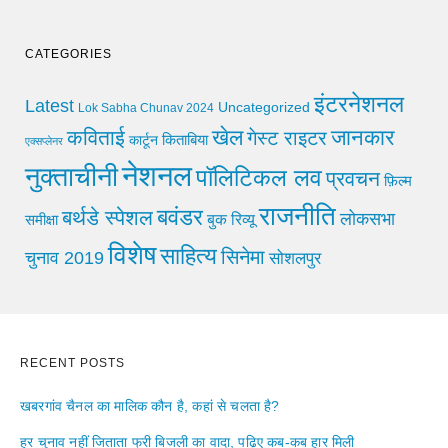
CATEGORIES
इंटरनेशनल
Latest
Uncategorized
Lok Sabha Chunav 2024
खेल
जानकार
कविताई
गेस्ट राइटर
किताबिया
कार्टून
एक्सप्लेनर
नेशनल
नुक्ताचीनी
पॉलिटिकल लव
प्रवचन
फ़िल्म
राजनीति
बवंडर
बर्थडे स्पेशल
लोकसभा
समीक्षा
बुक रिव्यू
विशेष
साहित्य
सिनेमा
चुनाव 2019
सोशलपुर
RECENT POSTS
खबरगांव चैनल का मालिक कौन है, कहां से चलता है?
हर चुनाव नहीं जिताता फ्री बिजली का वादा, पढ़िए कब-कब हार मिली