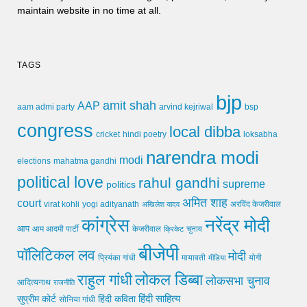
maintain website in no time at all.
TAGS
bjp
amit shah
AAP
arvind kejriwal
aam admi party
bsp
congress
local dibba
cricket
loksabha
hindi poetry
narendra modi
modi
elections
mahatma gandhi
political love
rahul gandhi
supreme
politics
अमित शाह
court
virat kohli
yogi adityanath
अखिलेश यादव
अरविंद केजरीवाल
कांग्रेस
नरेंद्र मोदी
आप
आम आदमी पार्टी
चुनाव
केजरीवाल
क्रिकेट
बीजेपी
पॉलिटिकल लव
मोदी
मायावती
प्रियंका गांधी
मीडिया
योगी
लोकल डिब्बा
राहुल गांधी
लोकसभा चुनाव
आदित्यनाथ
राजनीति
हिंदी साहित्य
सुप्रीम कोर्ट
हिंदी कविता
सोनिया गांधी