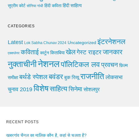
हिंदी साहित्य
सुप्रीम कोर्ट
हिंदी कविता
सोनिया गांधी
CATEGORIES
इंटरनेशनल
Latest
Uncategorized
Lok Sabha Chunav 2024
खेल
जानकार
कविताई
गेस्ट राइटर
किताबिया
कार्टून
एक्सप्लेनर
नेशनल
नुक्ताचीनी
पॉलिटिकल लव
प्रवचन
फ़िल्म
राजनीति
बवंडर
बर्थडे स्पेशल
लोकसभा
समीक्षा
बुक रिव्यू
विशेष
साहित्य
सिनेमा
चुनाव 2019
सोशलपुर
RECENT POSTS
खबरगांव चैनल का मालिक कौन है, कहां से चलता है?