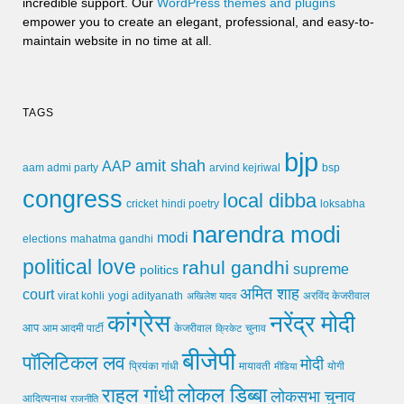
incredible support. Our
WordPress themes and plugins
empower you to create an elegant, professional, and easy-to-
maintain website in no time at all.
TAGS
bjp
amit shah
AAP
arvind kejriwal
aam admi party
bsp
congress
local dibba
cricket
loksabha
hindi poetry
narendra modi
modi
elections
mahatma gandhi
political love
rahul gandhi
supreme
politics
अमित शाह
court
virat kohli
yogi adityanath
अखिलेश यादव
अरविंद केजरीवाल
कांग्रेस
नरेंद्र मोदी
आप
आम आदमी पार्टी
चुनाव
केजरीवाल
क्रिकेट
बीजेपी
पॉलिटिकल लव
मोदी
मायावती
प्रियंका गांधी
मीडिया
योगी
लोकल डिब्बा
राहुल गांधी
लोकसभा चुनाव
आदित्यनाथ
राजनीति