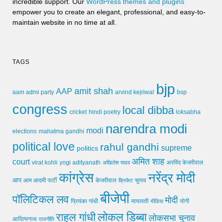
incredible support. Our
WordPress themes and plugins
empower you to create an elegant, professional, and easy-to-
maintain website in no time at all.
TAGS
bjp
amit shah
AAP
arvind kejriwal
aam admi party
bsp
congress
local dibba
cricket
loksabha
hindi poetry
narendra modi
modi
elections
mahatma gandhi
political love
rahul gandhi
supreme
politics
अमित शाह
court
virat kohli
yogi adityanath
अखिलेश यादव
अरविंद केजरीवाल
कांग्रेस
नरेंद्र मोदी
आप
आम आदमी पार्टी
चुनाव
केजरीवाल
क्रिकेट
बीजेपी
पॉलिटिकल लव
मोदी
मायावती
प्रियंका गांधी
मीडिया
योगी
लोकल डिब्बा
राहुल गांधी
लोकसभा चुनाव
आदित्यनाथ
राजनीति