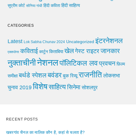
हिंदी साहित्य
सुप्रीम कोर्ट
हिंदी कविता
सोनिया गांधी
CATEGORIES
इंटरनेशनल
Latest
Uncategorized
Lok Sabha Chunav 2024
खेल
जानकार
कविताई
गेस्ट राइटर
किताबिया
कार्टून
एक्सप्लेनर
नेशनल
नुक्ताचीनी
पॉलिटिकल लव
प्रवचन
फ़िल्म
राजनीति
बवंडर
बर्थडे स्पेशल
लोकसभा
समीक्षा
बुक रिव्यू
विशेष
साहित्य
सिनेमा
चुनाव 2019
सोशलपुर
RECENT POSTS
खबरगांव चैनल का मालिक कौन है, कहां से चलता है?