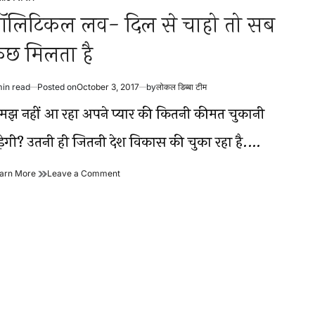
sted
ॉलिटिकल लव- दिल से चाहो तो सब
ुछ मिलता है
min read
Posted on
October 3, 2017
by
लोकल डिब्बा टीम
timated
ad
मझ नहीं आ रहा अपने प्यार की कितनी कीमत चुकानी
me
ड़ेगी? उतनी ही जितनी देश विकास की चुका रहा है.…
पॉलिटिकल
on
arn More
Leave a Comment
लव-
पॉलिटिकल
दिल
लव-
से
दिल
चाहो
से
तो
चाहो
सब
तो
कुछ
सब
मिलता
कुछ
है
मिलता
है