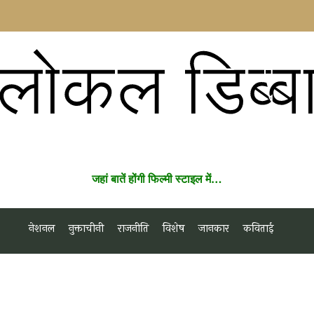
लोकल डिब्ब
जहां बातें होंगी फिल्मी स्टाइल में…
नेशनल
नुक्ताचीनी
राजनीति
विशेष
जानकार
कविताई