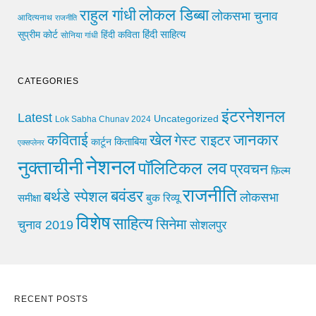
लोकल डिब्बा
राहुल गांधी
लोकसभा चुनाव
आदित्यनाथ
राजनीति
हिंदी साहित्य
सुप्रीम कोर्ट
हिंदी कविता
सोनिया गांधी
CATEGORIES
इंटरनेशनल
Latest
Uncategorized
Lok Sabha Chunav 2024
खेल
जानकार
कविताई
गेस्ट राइटर
किताबिया
कार्टून
एक्सप्लेनर
नेशनल
नुक्ताचीनी
पॉलिटिकल लव
प्रवचन
फ़िल्म
राजनीति
बवंडर
बर्थडे स्पेशल
लोकसभा
समीक्षा
बुक रिव्यू
विशेष
साहित्य
सिनेमा
चुनाव 2019
सोशलपुर
RECENT POSTS