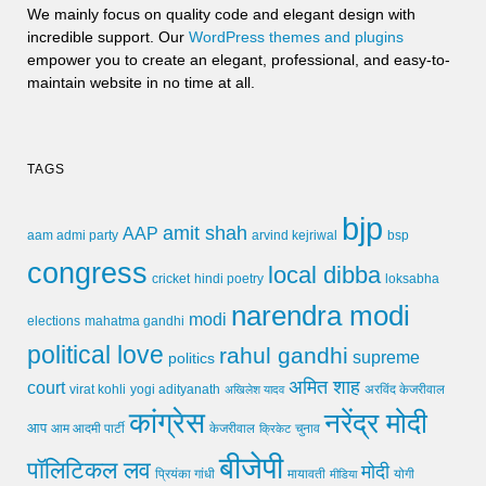
We mainly focus on quality code and elegant design with
incredible support. Our
WordPress themes and plugins
empower you to create an elegant, professional, and easy-to-
maintain website in no time at all.
TAGS
bjp
amit shah
AAP
arvind kejriwal
aam admi party
bsp
congress
local dibba
cricket
loksabha
hindi poetry
narendra modi
modi
elections
mahatma gandhi
political love
rahul gandhi
supreme
politics
अमित शाह
court
virat kohli
yogi adityanath
अखिलेश यादव
अरविंद केजरीवाल
कांग्रेस
नरेंद्र मोदी
आप
आम आदमी पार्टी
चुनाव
केजरीवाल
क्रिकेट
बीजेपी
पॉलिटिकल लव
मोदी
मायावती
प्रियंका गांधी
मीडिया
योगी