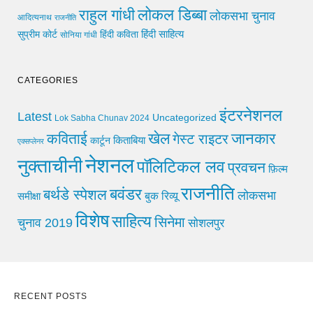
लोकल डिब्बा
राहुल गांधी
लोकसभा चुनाव
आदित्यनाथ
राजनीति
हिंदी साहित्य
सुप्रीम कोर्ट
हिंदी कविता
सोनिया गांधी
CATEGORIES
इंटरनेशनल
Latest
Uncategorized
Lok Sabha Chunav 2024
खेल
जानकार
कविताई
गेस्ट राइटर
किताबिया
कार्टून
एक्सप्लेनर
नेशनल
नुक्ताचीनी
पॉलिटिकल लव
प्रवचन
फ़िल्म
राजनीति
बवंडर
बर्थडे स्पेशल
लोकसभा
समीक्षा
बुक रिव्यू
विशेष
साहित्य
सिनेमा
चुनाव 2019
सोशलपुर
RECENT POSTS