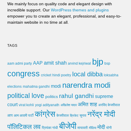
We mainly focus on quality code and elegant design with
incredible support. Our
WordPress themes and plugins
empower you to create an elegant, professional, and easy-to-
maintain website in no time at all.
TAGS
bjp
amit shah
AAP
arvind kejriwal
aam admi party
bsp
congress
local dibba
cricket
loksabha
hindi poetry
narendra modi
modi
elections
mahatma gandhi
political love
rahul gandhi
supreme
politics
अमित शाह
court
virat kohli
yogi adityanath
अखिलेश यादव
अरविंद केजरीवाल
कांग्रेस
नरेंद्र मोदी
आप
आम आदमी पार्टी
चुनाव
केजरीवाल
क्रिकेट
बीजेपी
पॉलिटिकल लव
मोदी
मायावती
प्रियंका गांधी
मीडिया
योगी