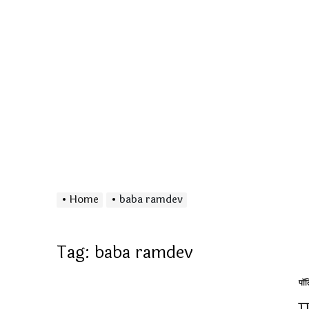
Home
baba ramdev
Tag:
baba ramdev
पॉ
Po
in