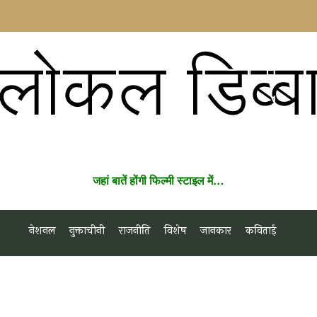
लोकल डिब्ब
जहां बातें होंगी फिल्मी स्टाइल में…
नेशनल
नुक्ताचीनी
राजनीति
विशेष
जानकार
कविताई