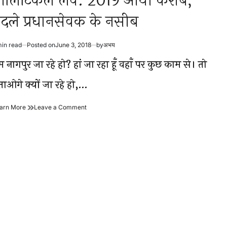
ॉलिटिकल लव: 2019 आया करीब,
दले प्रधानसेवक के नसीब
min read
Posted on
June 3, 2018
by
अभय
timated
ad
म नागपुर जा रहे हो? हां जा रहा हूँ वहाँ पर कुछ काम से। तो
me
ताओगे क्यों जा रहे हो,…
पॉलिटिकल
on
arn More
Leave a Comment
लव:
पॉलिटिकल
2019
लव:
आया
2019
करीब,
आया
बदले
करीब,
प्रधानसेवक
बदले
के
प्रधानसेवक
नसीब
के
नसीब