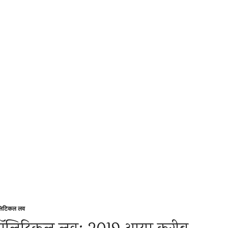
लिटिकल लव
sted