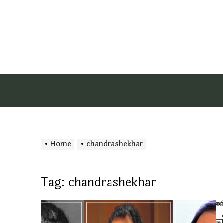
Home
chandrashekhar
Tag:
chandrashekhar
बर्
Po
in