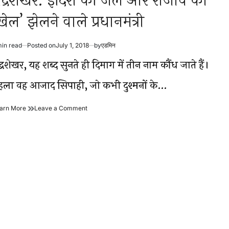
ंद्रशेखर: इंदिरा की जेल और राजीव का
खेल’ झेलने वाले प्रधानमंत्री
min read
Posted on
July 1, 2018
by
एडमिन
timated
ad
द्रशेखर, यह शब्द सुनते ही दिमाग में तीन नाम कौंध जाते हैं।
me
हला वह आजाद सिपाही, जो कभी दुश्मनों के…
चंद्रशेखर:
on
arn More
Leave a Comment
इंदिरा
चंद्रशेखर:
की
इंदिरा
जेल
की
और
जेल
राजीव
और
का
राजीव
‘खेल’
का
झेलने
‘खेल’
वाले
झेलने
प्रधानमंत्री
वाले
प्रधानमंत्री