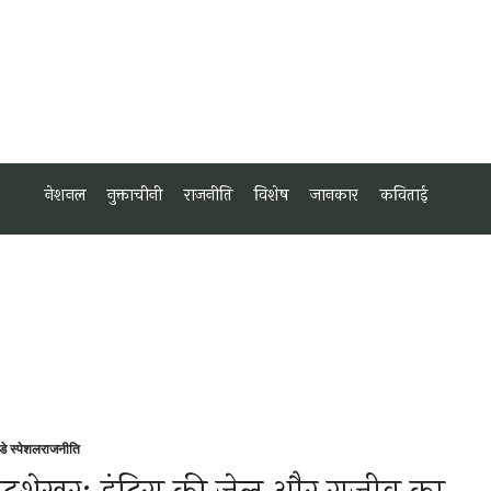
नेशनल
नुक्ताचीनी
राजनीति
विशेष
जानकार
कविताई
थडे स्पेशल
राजनीति
sted