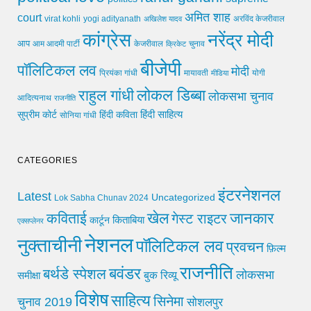
अमित शाह
court
virat kohli
yogi adityanath
अखिलेश यादव
अरविंद केजरीवाल
कांग्रेस
नरेंद्र मोदी
आप
आम आदमी पार्टी
चुनाव
केजरीवाल
क्रिकेट
बीजेपी
पॉलिटिकल लव
मोदी
मायावती
प्रियंका गांधी
मीडिया
योगी
लोकल डिब्बा
राहुल गांधी
लोकसभा चुनाव
आदित्यनाथ
राजनीति
हिंदी साहित्य
सुप्रीम कोर्ट
हिंदी कविता
सोनिया गांधी
CATEGORIES
इंटरनेशनल
Latest
Uncategorized
Lok Sabha Chunav 2024
खेल
जानकार
कविताई
गेस्ट राइटर
किताबिया
कार्टून
एक्सप्लेनर
नेशनल
नुक्ताचीनी
पॉलिटिकल लव
प्रवचन
फ़िल्म
राजनीति
बवंडर
बर्थडे स्पेशल
लोकसभा
समीक्षा
बुक रिव्यू
विशेष
साहित्य
सिनेमा
चुनाव 2019
सोशलपुर