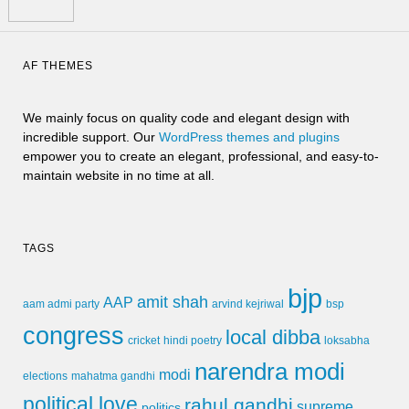
AF THEMES
We mainly focus on quality code and elegant design with
incredible support. Our
WordPress themes and plugins
empower you to create an elegant, professional, and easy-to-
maintain website in no time at all.
TAGS
bjp
amit shah
AAP
arvind kejriwal
aam admi party
bsp
congress
local dibba
cricket
loksabha
hindi poetry
narendra modi
modi
elections
mahatma gandhi
political love
rahul gandhi
supreme
politics