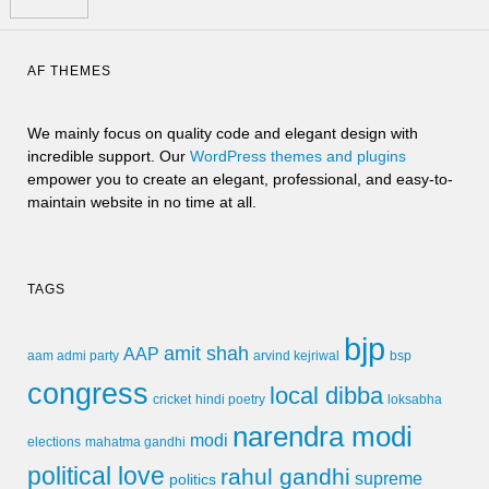
AF THEMES
We mainly focus on quality code and elegant design with
incredible support. Our
WordPress themes and plugins
empower you to create an elegant, professional, and easy-to-
maintain website in no time at all.
TAGS
bjp
amit shah
AAP
arvind kejriwal
aam admi party
bsp
congress
local dibba
cricket
loksabha
hindi poetry
narendra modi
modi
elections
mahatma gandhi
political love
rahul gandhi
supreme
politics