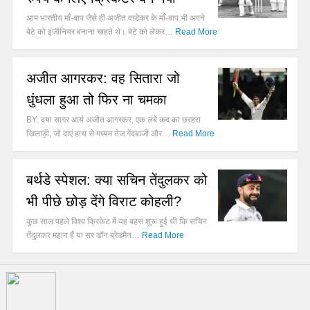
आम भारतीय माँ-बाप जैसे ही अजीत वाडेकर के माँ-बाप भी अपने
बेटे को इंजीनियर बनाना चाहते थे। बेटे को लेकर…
Read More
अजीत आगरकर: वह सितारा जो
धुंधला हुआ तो फिर ना चमका
BY: दया सागर आर्य अजीत आगरकर, एक लंबे कद का छरहरा
खिलाड़ी, जो दाएं हाथ से मध्यम तेज गेंदबाजी और…
Read More
बर्थडे स्पेशल: क्या सचिन तेंदुलकर को
भी पीछे छोड़ देंगे विराट कोहली?
कुछ साल पहले विश्व क्रिकेट में यह बहस शुरू हुई थी कि सचिन
तेंदुलकर महान हैं या सर डॉन ब्रेडमैन…
Read More