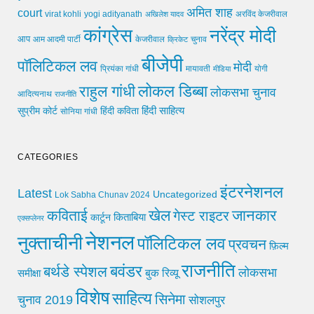
अमित शाह
court
virat kohli
yogi adityanath
अखिलेश यादव
अरविंद केजरीवाल
कांग्रेस
नरेंद्र मोदी
आप
आम आदमी पार्टी
चुनाव
केजरीवाल
क्रिकेट
बीजेपी
पॉलिटिकल लव
मोदी
मायावती
प्रियंका गांधी
मीडिया
योगी
लोकल डिब्बा
राहुल गांधी
लोकसभा चुनाव
आदित्यनाथ
राजनीति
हिंदी साहित्य
सुप्रीम कोर्ट
हिंदी कविता
सोनिया गांधी
CATEGORIES
इंटरनेशनल
Latest
Uncategorized
Lok Sabha Chunav 2024
खेल
जानकार
कविताई
गेस्ट राइटर
किताबिया
कार्टून
एक्सप्लेनर
नेशनल
नुक्ताचीनी
पॉलिटिकल लव
प्रवचन
फ़िल्म
राजनीति
बवंडर
बर्थडे स्पेशल
लोकसभा
समीक्षा
बुक रिव्यू
विशेष
साहित्य
सिनेमा
चुनाव 2019
सोशलपुर