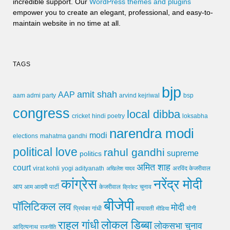
incredible support. Our
WordPress themes and plugins
empower you to create an elegant, professional, and easy-to-
maintain website in no time at all.
TAGS
bjp
amit shah
AAP
arvind kejriwal
aam admi party
bsp
congress
local dibba
cricket
loksabha
hindi poetry
narendra modi
modi
elections
mahatma gandhi
political love
rahul gandhi
supreme
politics
अमित शाह
court
virat kohli
yogi adityanath
अखिलेश यादव
अरविंद केजरीवाल
कांग्रेस
नरेंद्र मोदी
आप
आम आदमी पार्टी
चुनाव
केजरीवाल
क्रिकेट
बीजेपी
पॉलिटिकल लव
मोदी
मायावती
प्रियंका गांधी
मीडिया
योगी
लोकल डिब्बा
राहुल गांधी
लोकसभा चुनाव
आदित्यनाथ
राजनीति