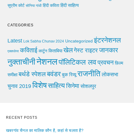
हिंदी साहित्य
सुप्रीम कोर्ट
हिंदी कविता
सोनिया गांधी
CATEGORIES
इंटरनेशनल
Latest
Uncategorized
Lok Sabha Chunav 2024
खेल
जानकार
कविताई
गेस्ट राइटर
किताबिया
कार्टून
एक्सप्लेनर
नेशनल
नुक्ताचीनी
पॉलिटिकल लव
प्रवचन
फ़िल्म
राजनीति
बवंडर
बर्थडे स्पेशल
लोकसभा
समीक्षा
बुक रिव्यू
विशेष
साहित्य
सिनेमा
चुनाव 2019
सोशलपुर
RECENT POSTS
खबरगांव चैनल का मालिक कौन है, कहां से चलता है?