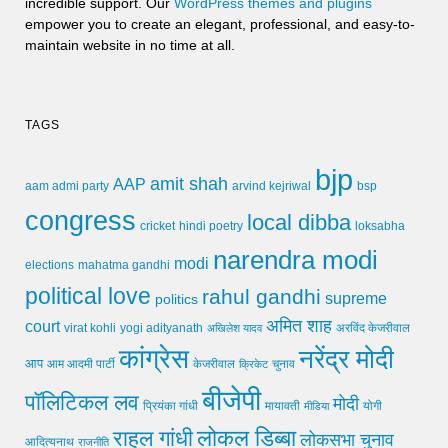
incredible support. Our
WordPress themes and plugins
empower you to create an elegant, professional, and easy-to-
maintain website in no time at all.
TAGS
bjp
amit shah
AAP
arvind kejriwal
aam admi party
bsp
congress
local dibba
cricket
loksabha
hindi poetry
narendra modi
modi
elections
mahatma gandhi
political love
rahul gandhi
supreme
politics
अमित शाह
court
virat kohli
yogi adityanath
अखिलेश यादव
अरविंद केजरीवाल
कांग्रेस
नरेंद्र मोदी
आप
आम आदमी पार्टी
चुनाव
केजरीवाल
क्रिकेट
बीजेपी
पॉलिटिकल लव
मोदी
मायावती
प्रियंका गांधी
मीडिया
योगी
लोकल डिब्बा
राहुल गांधी
लोकसभा चुनाव
आदित्यनाथ
राजनीति