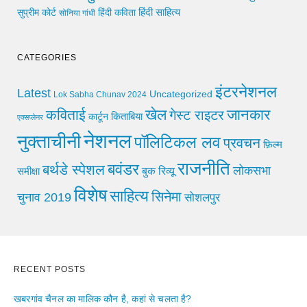
हिंदी साहित्य
सुप्रीम कोर्ट
हिंदी कविता
सोनिया गांधी
CATEGORIES
इंटरनेशनल
Latest
Uncategorized
Lok Sabha Chunav 2024
खेल
जानकार
कविताई
गेस्ट राइटर
किताबिया
कार्टून
एक्सप्लेनर
नेशनल
नुक्ताचीनी
पॉलिटिकल लव
प्रवचन
फ़िल्म
राजनीति
बवंडर
बर्थडे स्पेशल
लोकसभा
समीक्षा
बुक रिव्यू
विशेष
साहित्य
सिनेमा
चुनाव 2019
सोशलपुर
RECENT POSTS
खबरगांव चैनल का मालिक कौन है, कहां से चलता है?