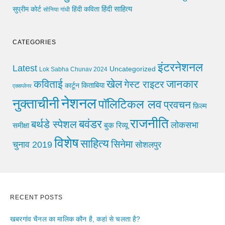
हिंदी साहित्य
सुप्रीम कोर्ट
हिंदी कविता
सोनिया गांधी
CATEGORIES
इंटरनेशनल
Latest
Uncategorized
Lok Sabha Chunav 2024
खेल
जानकार
कविताई
गेस्ट राइटर
किताबिया
कार्टून
एक्सप्लेनर
नेशनल
नुक्ताचीनी
पॉलिटिकल लव
प्रवचन
फ़िल्म
राजनीति
बवंडर
बर्थडे स्पेशल
लोकसभा
समीक्षा
बुक रिव्यू
विशेष
साहित्य
सिनेमा
चुनाव 2019
सोशलपुर
RECENT POSTS
खबरगांव चैनल का मालिक कौन है, कहां से चलता है?