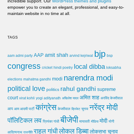
incredible support. Our
WordPress themes and plugins
empower you to create an elegant, professional, and easy-to-
maintain website in no time at all.
TAGS
bjp
amit shah
AAP
arvind kejriwal
aam admi party
bsp
congress
local dibba
cricket
loksabha
hindi poetry
narendra modi
modi
elections
mahatma gandhi
political love
rahul gandhi
supreme
politics
अमित शाह
court
virat kohli
yogi adityanath
अखिलेश यादव
अरविंद केजरीवाल
कांग्रेस
नरेंद्र मोदी
आप
आम आदमी पार्टी
चुनाव
केजरीवाल
क्रिकेट
बीजेपी
पॉलिटिकल लव
मोदी
मायावती
प्रियंका गांधी
मीडिया
योगी
लोकल डिब्बा
राहुल गांधी
लोकसभा चुनाव
आदित्यनाथ
राजनीति