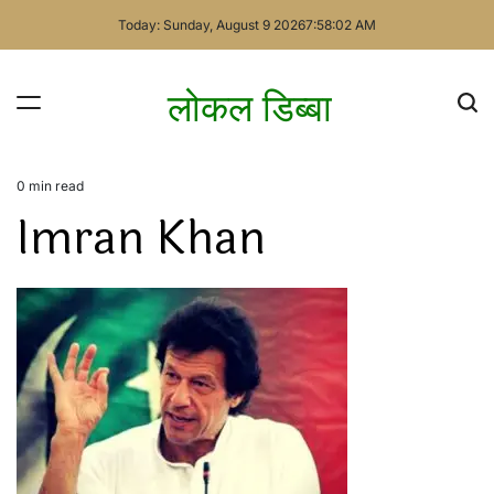
Skip
Today: Sunday, August 9 2026
7
:
58
:
02
AM
to
content
लोकल डिब्बा
0 min read
Estimated
Imran Khan
read
time