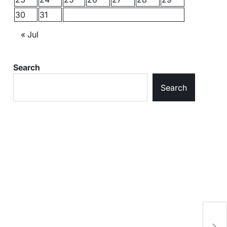
30
31
« Jul
Search
Search
मु