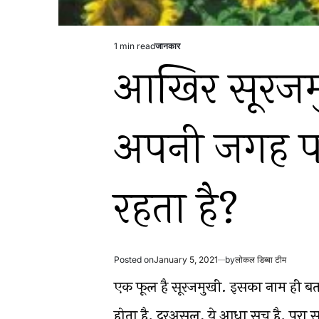
1 min read
जानकार
Estimated
Posted
आखिर सूरजम
read
in
time
अपनी जगह पर
रहता है?
Posted on
January 5, 2021
by
लोकल डिब्बा टीम
एक फूल है सूरजमुखी. इसका नाम ही बत
होता है. दरअसल, ये आधा सच है. पूरा सच