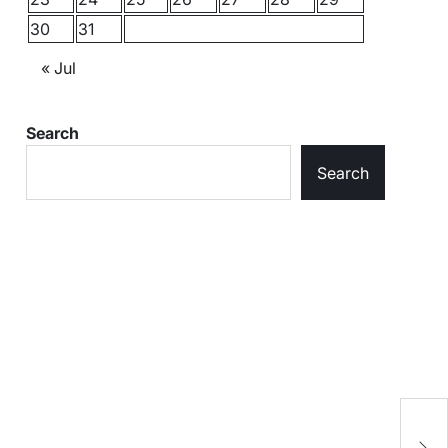
30
31
« Jul
Search
Search
मह