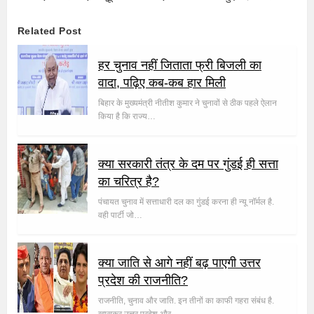
Related Post
हर चुनाव नहीं जिताता फ्री बिजली का
वादा, पढ़िए कब-कब हार मिली
बिहार के मुख्यमंत्री नीतीश कुमार ने चुनावों से ठीक पहले ऐलान
किया है कि राज्य…
क्या सरकारी तंत्र के दम पर गुंडई ही सत्ता
का चरित्र है?
पंचायत चुनाव में सत्ताधारी दल का गुंडई करना ही न्यू नॉर्मल है.
वही पार्टी जो…
क्या जाति से आगे नहीं बढ़ पाएगी उत्तर
प्रदेश की राजनीति?
राजनीति, चुनाव और जाति. इन तीनों का काफी गहरा संबंध है.