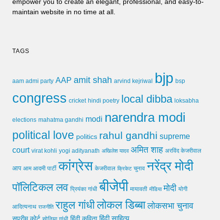
empower you to create an elegant, professional, and easy-to-
maintain website in no time at all.
TAGS
bjp
amit shah
AAP
arvind kejriwal
aam admi party
bsp
congress
local dibba
cricket
loksabha
hindi poetry
narendra modi
modi
elections
mahatma gandhi
political love
rahul gandhi
supreme
politics
अमित शाह
court
virat kohli
yogi adityanath
अखिलेश यादव
अरविंद केजरीवाल
कांग्रेस
नरेंद्र मोदी
आप
आम आदमी पार्टी
चुनाव
केजरीवाल
क्रिकेट
बीजेपी
पॉलिटिकल लव
मोदी
मायावती
प्रियंका गांधी
मीडिया
योगी
लोकल डिब्बा
राहुल गांधी
लोकसभा चुनाव
आदित्यनाथ
राजनीति
हिंदी साहित्य
सुप्रीम कोर्ट
हिंदी कविता
सोनिया गांधी