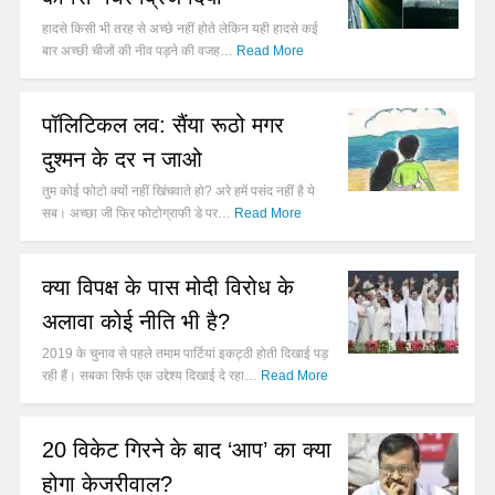
हादसे किसी भी तरह से अच्छे नहीं होते लेकिन यही हादसे कई
बार अच्छी चीजों की नीव पड़ने की वजह…
Read More
पॉलिटिकल लव: सैंया रूठो मगर
दुश्मन के दर न जाओ
तुम कोई फोटो क्यों नहीं खिंचवाते हो? अरे हमें पसंद नहीं है ये
सब। अच्छा जी फिर फोटोग्राफी डे पर…
Read More
क्या विपक्ष के पास मोदी विरोध के
अलावा कोई नीति भी है?
2019 के चुनाव से पहले तमाम पार्टियां इकट्ठी होती दिखाई पड़
रही हैं। सबका सिर्फ एक उद्देश्य दिखाई दे रहा…
Read More
20 विकेट गिरने के बाद ‘आप’ का क्या
होगा केजरीवाल?