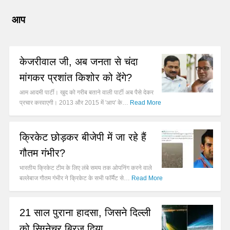
आप
केजरीवाल जी, अब जनता से चंदा
मांगकर प्रशांत किशोर को देंगे?
आम आदमी पार्टी। खुद को गरीब बताने वाली पार्टी अब पैसे देकर
प्रचार करवाएगी। 2013 और 2015 में 'आप' के…
Read More
क्रिकेट छोड़कर बीजेपी में जा रहे हैं
गौतम गंभीर?
भारतीय क्रिकेट टीम के लिए लंबे समय तक ओपनिंग करने वाले
बल्लेबाज गौतम गंभीर ने क्रिकेट के सभी फॉर्मैट से…
Read More
21 साल पुराना हादसा, जिसने दिल्ली
को सिग्नेचर ब्रिज दिया