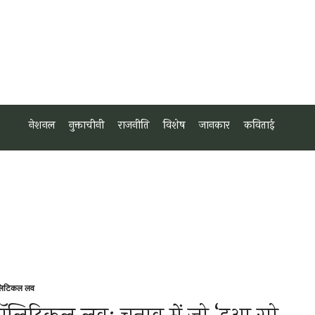
नेशनल
नुक्ताचीनी
राजनीति
विशेष
जानकार
कविताई
लिटिकल लव
sted