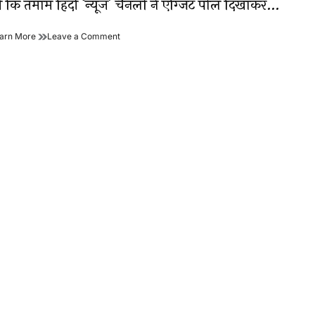
ी कि तमाम हिंदी ‘न्यूज’ चैनलों ने एग्जिट पोल दिखाकर…
एग्जिट
on
arn More
Leave a Comment
पोल
एग्जिट
सिर्फ
पोल
‘आका’
सिर्फ
को
‘आका’
खुश
को
करने
खुश
की
करने
कवायद
की
भर
कवायद
हैं?
भर
हैं?