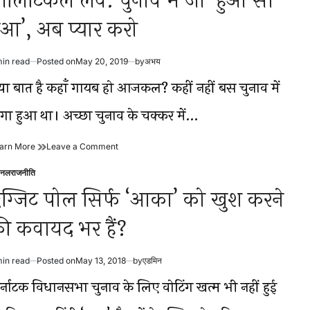
ॉलिटिकल लव: चुनाव में जो ‘हुआ सो
ुआ’, अब प्यार करो
min read
Posted on
May 20, 2019
by
अभय
timated
ad
्या बात है कहाँ गायब हो आजकल? कहीं नहीं बस चुनाव में
me
गा हुआ था। अच्छा चुनाव के चक्कर में…
पॉलिटिकल
on
arn More
Leave a Comment
लव:
पॉलिटिकल
चुनाव
लव:
शनल
राजनीति
sted
में
चुनाव
ग्जिट पोल सिर्फ ‘आका’ को खुश करने
जो
में
‘हुआ
जो
ी कवायद भर हैं?
सो
‘हुआ
हुआ’,
सो
अब
हुआ’,
प्यार
अब
min read
Posted on
May 13, 2018
by
एडमिन
timated
करो
प्यार
ad
र्नाटक विधानसभा चुनाव के लिए वोटिंग खत्म भी नहीं हुई
करो
me