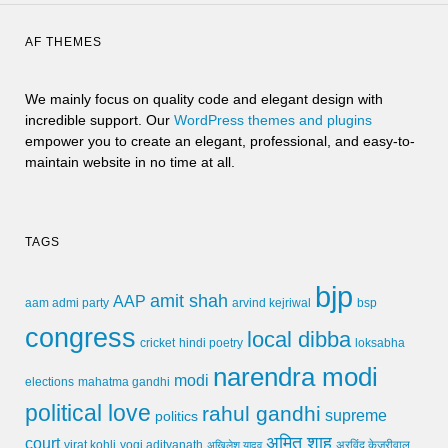
AF THEMES
We mainly focus on quality code and elegant design with
incredible support. Our
WordPress themes and plugins
empower you to create an elegant, professional, and easy-to-
maintain website in no time at all.
TAGS
bjp
amit shah
AAP
arvind kejriwal
aam admi party
bsp
congress
local dibba
cricket
loksabha
hindi poetry
narendra modi
modi
elections
mahatma gandhi
political love
rahul gandhi
supreme
politics
अमित शाह
court
virat kohli
yogi adityanath
अखिलेश यादव
अरविंद केजरीवाल