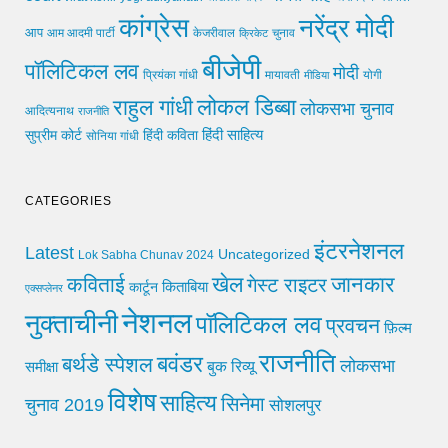
कांग्रेस
नरेंद्र मोदी
आप
आम आदमी पार्टी
चुनाव
केजरीवाल
क्रिकेट
बीजेपी
पॉलिटिकल लव
मोदी
मायावती
प्रियंका गांधी
मीडिया
योगी
लोकल डिब्बा
राहुल गांधी
लोकसभा चुनाव
आदित्यनाथ
राजनीति
हिंदी साहित्य
सुप्रीम कोर्ट
हिंदी कविता
सोनिया गांधी
CATEGORIES
इंटरनेशनल
Latest
Uncategorized
Lok Sabha Chunav 2024
खेल
जानकार
कविताई
गेस्ट राइटर
किताबिया
कार्टून
एक्सप्लेनर
नेशनल
नुक्ताचीनी
पॉलिटिकल लव
प्रवचन
फ़िल्म
राजनीति
बवंडर
बर्थडे स्पेशल
लोकसभा
समीक्षा
बुक रिव्यू
विशेष
साहित्य
सिनेमा
चुनाव 2019
सोशलपुर