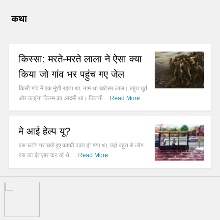
कथा
किस्सा: मरते-मरते लाला ने ऐसा क्या
किया जो गांव भर पहुंच गए जेल
किसी गांव में एक मुंशी रहता था, नाम था खटेसर लाल। बहुत धूर्त
और काइंया किस्म का आदमी था। जितनी…
Read More
मे आई हेल्प यू?
बस स्टॉप पर खड़े हुए काफी वक़्त हो गया था, वहां बहुत से लोग
बस का इंतज़ार कर रहे थे,…
Read More