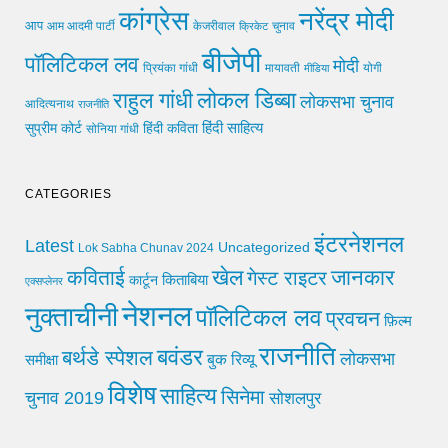
कांग्रेस
नरेंद्र मोदी
आप
आम आदमी पार्टी
चुनाव
केजरीवाल
क्रिकेट
बीजेपी
पॉलिटिकल लव
मोदी
मायावती
प्रियंका गांधी
मीडिया
योगी
लोकल डिब्बा
राहुल गांधी
लोकसभा चुनाव
आदित्यनाथ
राजनीति
हिंदी साहित्य
सुप्रीम कोर्ट
हिंदी कविता
सोनिया गांधी
CATEGORIES
इंटरनेशनल
Latest
Uncategorized
Lok Sabha Chunav 2024
खेल
जानकार
कविताई
गेस्ट राइटर
किताबिया
कार्टून
एक्सप्लेनर
नेशनल
नुक्ताचीनी
पॉलिटिकल लव
प्रवचन
फ़िल्म
राजनीति
बवंडर
बर्थडे स्पेशल
लोकसभा
समीक्षा
बुक रिव्यू
विशेष
साहित्य
सिनेमा
चुनाव 2019
सोशलपुर