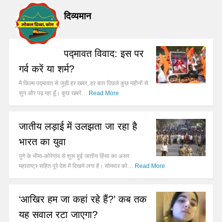
दिव्यमान
पद्मावत विवाद: इस पर
गर्व करें या शर्म?
मै फ़िल्म पद्मावत से जुड़ी हर खबर, हर बात पिछले कुछ महीनों से
सुन और पढ़ रहा हूँ। कुछ खबरें…
Read More
जातीय लड़ाई में उलझता जा रहा है
भारत का युवा
पुणे के भीमा-कोरेगांव से शुरू हुई जातीय हिंसा का असर
महाराष्ट्र सहित पूरे देश में दिखने लगा है। सोमवार को…
Read More
‘आखिर हम जा कहां रहे हैं?’ कब तक
यह सवाल रटा जाएगा?