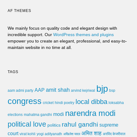
AF THEMES
We mainly focus on quality code and elegant design with
incredible support. Our
WordPress themes and plugins
empower you to create an elegant, professional, and easy-to-
maintain website in no time at all.
TAGS
bjp
amit shah
AAP
arvind kejriwal
aam admi party
bsp
congress
local dibba
cricket
loksabha
hindi poetry
narendra modi
modi
elections
mahatma gandhi
political love
rahul gandhi
supreme
politics
अमित शाह
court
virat kohli
yogi adityanath
अखिलेश यादव
अरविंद केजरीवाल