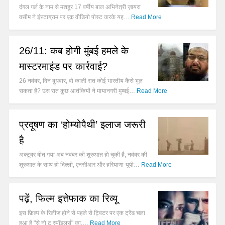
दंगल गर्ल के नाम से मशहूर 17 वर्षीय बाल अभिनेत्री ज़ायरा
वसीम ने इंस्टाग्राम पर एक वीडियो पोस्ट करके यह…
Read More
26/11: कब होगी मुंबई हमले के
मास्टरमाइंड पर कार्रवाई?
26 नवंबर, दिन बुधवार, वो काली रात कोई भारतीय कैसे भूल
सकता है? उस रात कुछ आतंकियों ने मायानगरी मुम्बई…
Read More
प्रदूषण का ‘होम्योपैथी’ इलाज जरूरी
है
अक्टूबर बीत गया अब नवंबर की शुरुआत हो चुकी है, नवंबर की
शुरुआत के साथ ही दिल्ली, एनसीआर और हरियाणा-यूपी…
Read More
पढ़ें, फिल्म इत्तेफाक का रिव्यू
इस फ़िल्म के रिलीज होने से पहले से ट्विटर पर एक ट्रेंड चला
हुआ है "से नो टू स्पॉइलर्स" का,…
Read More