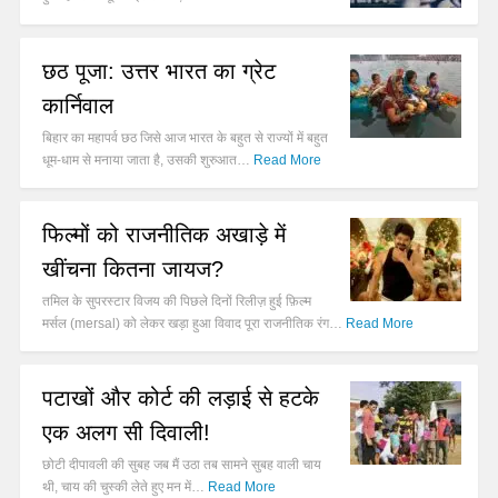
छठ पूजा: उत्तर भारत का ग्रेट
कार्निवाल
बिहार का महापर्व छठ जिसे आज भारत के बहुत से राज्यों में बहुत
धूम-धाम से मनाया जाता है, उसकी शुरुआत…
Read More
फिल्मों को राजनीतिक अखाड़े में
खींचना कितना जायज?
तमिल के सुपरस्टार विजय की पिछले दिनों रिलीज़ हुई फ़िल्म
मर्सल (mersal) को लेकर खड़ा हुआ विवाद पूरा राजनीतिक रंग…
Read More
पटाखों और कोर्ट की लड़ाई से हटके
एक अलग सी दिवाली!
छोटी दीपावली की सुबह जब मैं उठा तब सामने सुबह वाली चाय
थी, चाय की चुस्की लेते हुए मन में…
Read More