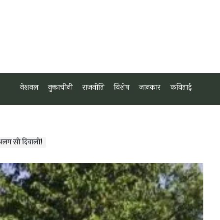
नेशनल
नुक्ताचीनी
राजनीति
विशेष
जानकार
कविताई
 अलग सी दिवाली!