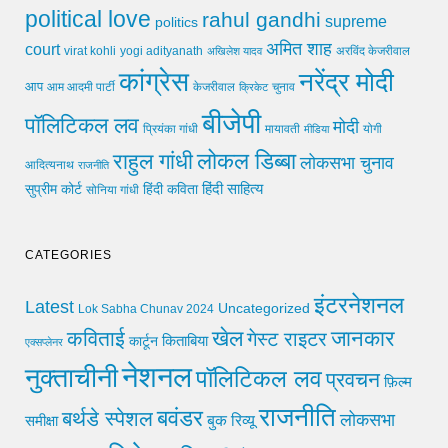
political love
rahul gandhi
supreme
politics
अमित शाह
court
virat kohli
yogi adityanath
अखिलेश यादव
अरविंद केजरीवाल
कांग्रेस
नरेंद्र मोदी
आप
आम आदमी पार्टी
चुनाव
केजरीवाल
क्रिकेट
बीजेपी
पॉलिटिकल लव
मोदी
मायावती
प्रियंका गांधी
मीडिया
योगी
लोकल डिब्बा
राहुल गांधी
लोकसभा चुनाव
आदित्यनाथ
राजनीति
हिंदी साहित्य
सुप्रीम कोर्ट
हिंदी कविता
सोनिया गांधी
CATEGORIES
इंटरनेशनल
Latest
Uncategorized
Lok Sabha Chunav 2024
खेल
जानकार
कविताई
गेस्ट राइटर
किताबिया
कार्टून
एक्सप्लेनर
नेशनल
नुक्ताचीनी
पॉलिटिकल लव
प्रवचन
फ़िल्म
राजनीति
बवंडर
बर्थडे स्पेशल
लोकसभा
समीक्षा
बुक रिव्यू