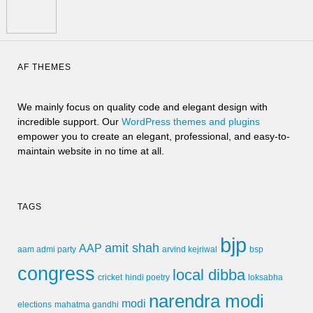
AF THEMES
We mainly focus on quality code and elegant design with
incredible support. Our
WordPress themes and plugins
empower you to create an elegant, professional, and easy-to-
maintain website in no time at all.
TAGS
bjp
amit shah
AAP
arvind kejriwal
aam admi party
bsp
congress
local dibba
cricket
loksabha
hindi poetry
narendra modi
modi
elections
mahatma gandhi