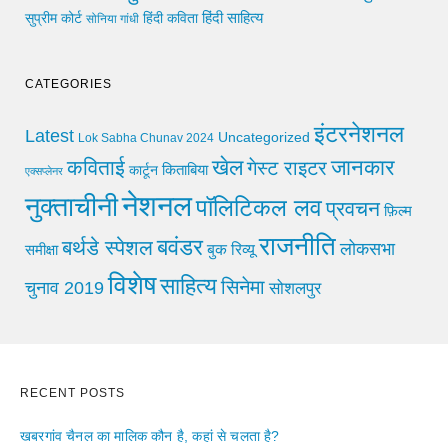
हिंदी साहित्य
सुप्रीम कोर्ट
हिंदी कविता
सोनिया गांधी
CATEGORIES
इंटरनेशनल
Latest
Uncategorized
Lok Sabha Chunav 2024
खेल
जानकार
कविताई
गेस्ट राइटर
किताबिया
कार्टून
एक्सप्लेनर
नेशनल
नुक्ताचीनी
पॉलिटिकल लव
प्रवचन
फ़िल्म
राजनीति
बवंडर
बर्थडे स्पेशल
लोकसभा
समीक्षा
बुक रिव्यू
विशेष
साहित्य
सिनेमा
चुनाव 2019
सोशलपुर
RECENT POSTS
खबरगांव चैनल का मालिक कौन है, कहां से चलता है?