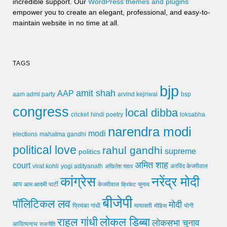
incredible support. Our
WordPress themes and plugins
empower you to create an elegant, professional, and easy-to-
maintain website in no time at all.
TAGS
bjp
amit shah
AAP
arvind kejriwal
aam admi party
bsp
congress
local dibba
cricket
loksabha
hindi poetry
narendra modi
modi
elections
mahatma gandhi
political love
rahul gandhi
supreme
politics
अमित शाह
court
virat kohli
yogi adityanath
अखिलेश यादव
अरविंद केजरीवाल
कांग्रेस
नरेंद्र मोदी
आप
आम आदमी पार्टी
चुनाव
केजरीवाल
क्रिकेट
बीजेपी
पॉलिटिकल लव
मोदी
मायावती
प्रियंका गांधी
मीडिया
योगी
लोकल डिब्बा
राहुल गांधी
लोकसभा चुनाव
आदित्यनाथ
राजनीति