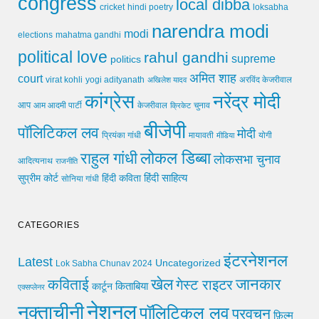
congress
local dibba
cricket
loksabha
hindi poetry
narendra modi
modi
elections
mahatma gandhi
political love
rahul gandhi
supreme
politics
अमित शाह
court
virat kohli
yogi adityanath
अखिलेश यादव
अरविंद केजरीवाल
कांग्रेस
नरेंद्र मोदी
आप
आम आदमी पार्टी
चुनाव
केजरीवाल
क्रिकेट
बीजेपी
पॉलिटिकल लव
मोदी
मायावती
प्रियंका गांधी
मीडिया
योगी
लोकल डिब्बा
राहुल गांधी
लोकसभा चुनाव
आदित्यनाथ
राजनीति
हिंदी साहित्य
सुप्रीम कोर्ट
हिंदी कविता
सोनिया गांधी
CATEGORIES
इंटरनेशनल
Latest
Uncategorized
Lok Sabha Chunav 2024
खेल
जानकार
कविताई
गेस्ट राइटर
किताबिया
कार्टून
एक्सप्लेनर
नेशनल
नुक्ताचीनी
पॉलिटिकल लव
प्रवचन
फ़िल्म