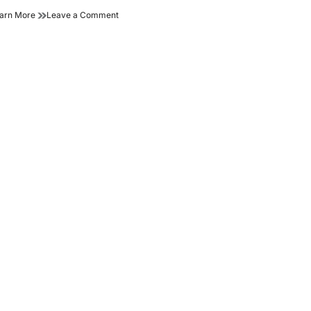
जल
on
arn More
Leave a Comment
संरक्षण
जल
समय
संरक्षण
की
समय
जरूरत
की
जरूरत