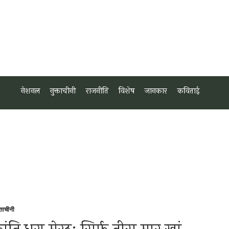
नेशनल
नुक्ताचीनी
राजनीति
विशेष
जानकार
कविताई
्ताचीनी
sted