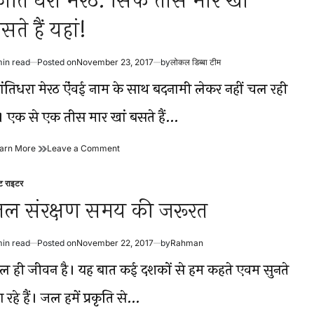
्रांति धरा मेरठ: सिर्फ तीस मार खां
सते हैं यहां!
min read
Posted on
November 23, 2017
by
लोकल डिब्बा टीम
timated
ad
्रांतिधरा मेरठ ऐंवई नाम के साथ बदनामी लेकर नहीं चल रही
me
ै। एक से एक तीस मार खां बसते हैं…
क्रांति
on
arn More
Leave a Comment
धरा
क्रांति
मेरठ:
धरा
्ट राइटर
सिर्फ
मेरठ:
sted
तीस
सिर्फ
ल संरक्षण समय की जरूरत
मार
तीस
खां
मार
बसते
खां
min read
Posted on
November 22, 2017
by
Rahman
timated
हैं
बसते
ad
यहां!
हैं
ल ही जीवन है। यह बात कई दशकों से हम कहते एवम सुनते
me
यहां!
रहे हैं। जल हमें प्रकृति से…