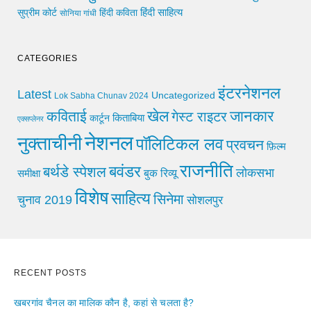
हिंदी साहित्य
सुप्रीम कोर्ट
हिंदी कविता
सोनिया गांधी
CATEGORIES
इंटरनेशनल
Latest
Uncategorized
Lok Sabha Chunav 2024
खेल
जानकार
कविताई
गेस्ट राइटर
किताबिया
कार्टून
एक्सप्लेनर
नेशनल
नुक्ताचीनी
पॉलिटिकल लव
प्रवचन
फ़िल्म
राजनीति
बवंडर
बर्थडे स्पेशल
लोकसभा
समीक्षा
बुक रिव्यू
विशेष
साहित्य
सिनेमा
चुनाव 2019
सोशलपुर
RECENT POSTS
खबरगांव चैनल का मालिक कौन है, कहां से चलता है?