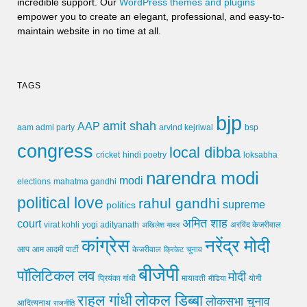
incredible support. Our
WordPress themes and plugins
empower you to create an elegant, professional, and easy-to-
maintain website in no time at all.
TAGS
bjp
amit shah
AAP
arvind kejriwal
aam admi party
bsp
congress
local dibba
cricket
loksabha
hindi poetry
narendra modi
modi
elections
mahatma gandhi
political love
rahul gandhi
supreme
politics
अमित शाह
court
virat kohli
yogi adityanath
अखिलेश यादव
अरविंद केजरीवाल
कांग्रेस
नरेंद्र मोदी
आप
आम आदमी पार्टी
चुनाव
केजरीवाल
क्रिकेट
बीजेपी
पॉलिटिकल लव
मोदी
मायावती
प्रियंका गांधी
मीडिया
योगी
लोकल डिब्बा
राहुल गांधी
लोकसभा चुनाव
आदित्यनाथ
राजनीति