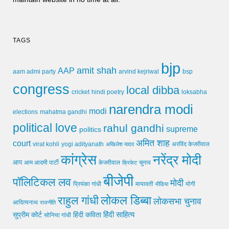
TAGS
bjp
amit shah
AAP
arvind kejriwal
aam admi party
bsp
congress
local dibba
cricket
loksabha
hindi poetry
narendra modi
modi
elections
mahatma gandhi
political love
rahul gandhi
supreme
politics
अमित शाह
court
virat kohli
yogi adityanath
अखिलेश यादव
अरविंद केजरीवाल
कांग्रेस
नरेंद्र मोदी
आप
आम आदमी पार्टी
चुनाव
केजरीवाल
क्रिकेट
बीजेपी
पॉलिटिकल लव
मोदी
मायावती
प्रियंका गांधी
मीडिया
योगी
लोकल डिब्बा
राहुल गांधी
लोकसभा चुनाव
आदित्यनाथ
राजनीति
हिंदी साहित्य
सुप्रीम कोर्ट
हिंदी कविता
सोनिया गांधी