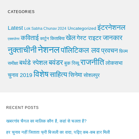
CATEGORIES
इंटरनेशनल
Latest
Uncategorized
Lok Sabha Chunav 2024
खेल
जानकार
कविताई
गेस्ट राइटर
किताबिया
कार्टून
एक्सप्लेनर
नेशनल
नुक्ताचीनी
पॉलिटिकल लव
प्रवचन
फ़िल्म
राजनीति
बवंडर
बर्थडे स्पेशल
लोकसभा
समीक्षा
बुक रिव्यू
विशेष
साहित्य
सिनेमा
चुनाव 2019
सोशलपुर
RECENT POSTS
खबरगांव चैनल का मालिक कौन है, कहां से चलता है?
हर चुनाव नहीं जिताता फ्री बिजली का वादा, पढ़िए कब-कब हार मिली